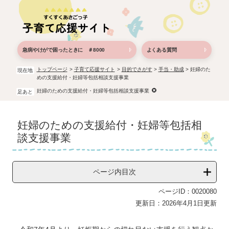
ペ
メ
ー
ニ
ジ
ュ
の
ー
先
を
急病やけがで困ったときに ＃8000
よくある質問
頭
飛
で
ば
トップページ
>
子育て応援サイト
>
目的でさがす
>
手当・助成
>
妊婦のた
現在地
めの支援給付・妊婦等包括相談支援事業
す。
し
て
妊婦のための支援給付・妊婦等包括相談支援事業
足あと
本
文
本
へ
妊婦のための支援給付・妊婦等包括相
文
談支援事業
ページ内目次
ページID：0020080
更新日：2026年4月1日更新