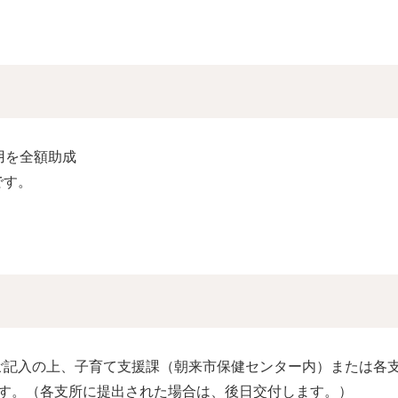
用を全額助成
です。
ご記入の上、子育て支援課（朝来市保健センター内）または各
ます。（各支所に提出された場合は、後日交付します。）