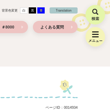
背景色変更
白
黒
青
Translation
検
索
＃8000
よくある質問
メ
ニ
ュ
ー
ページID：0014934