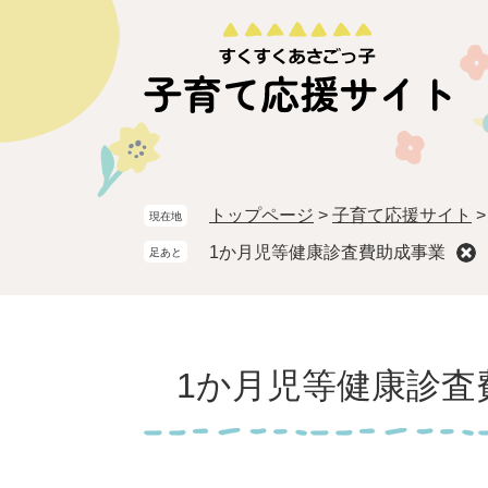
ペ
メ
ー
ニ
ジ
ュ
の
ー
先
を
頭
飛
で
ば
す。
し
トップページ
>
子育て応援サイト
現在地
て
本
1か月児等健康診査費助成事業
足あと
文
へ
本
文
1か月児等健康診査