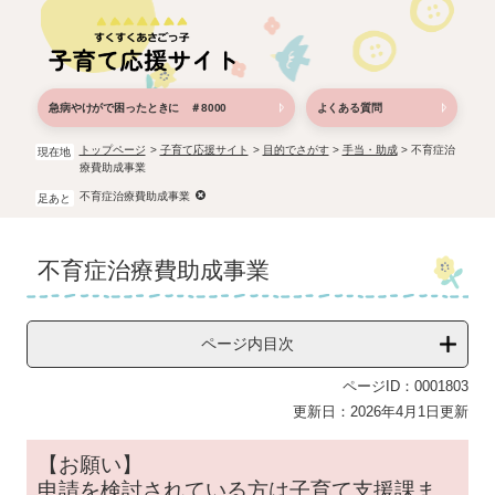
ペ
メ
ー
ニ
ジ
ュ
の
ー
先
を
急病やけがで困ったときに ＃8000
よくある質問
頭
飛
で
ば
トップページ
>
子育て応援サイト
>
目的でさがす
>
手当・助成
>
不育症治
現在地
療費助成事業
す。
し
て
不育症治療費助成事業
足あと
本
文
本
へ
不育症治療費助成事業
文
ページ内目次
ページID：0001803
更新日：2026年4月1日更新
【お願い】
申請を検討されている方は子育て支援課ま