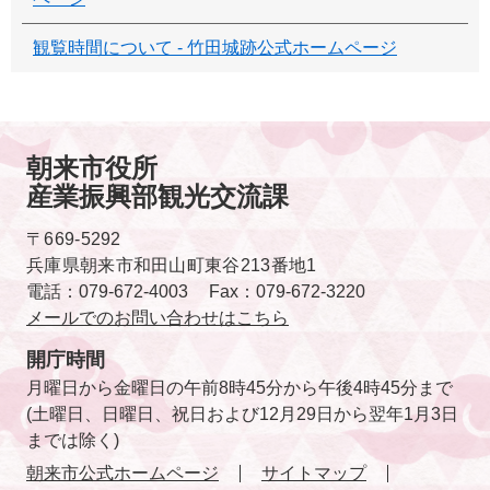
観覧時間について - 竹田城跡公式ホームページ
朝来市役所
産業振興部観光交流課
〒669-5292
兵庫県朝来市和田山町東谷213番地1
電話：079-672-4003
Fax：079-672-3220
メールでのお問い合わせはこちら
あ
さ
開庁時間
ご
月曜日から金曜日の午前8時45分から午後4時45分まで
チ
(土曜日、日曜日、祝日および12月29日から翌年1月3日
ョ
イ
までは除く)
ス
朝来市公式ホームページ
サイトマップ