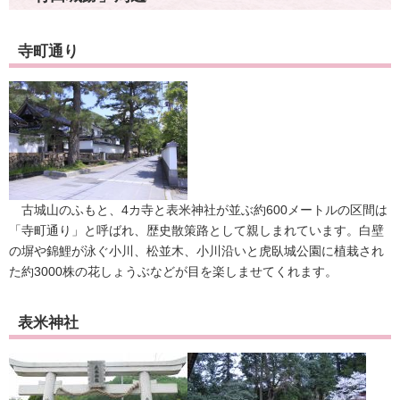
寺町通り
古城山のふもと、4カ寺と表米神社が並ぶ約600メートルの区間は
「寺町通り」と呼ばれ、歴史散策路として親しまれています。白壁
の塀や錦鯉が泳ぐ小川、松並木、小川沿いと虎臥城公園に植栽され
た約3000株の花しょうぶなどが目を楽しませてくれます。
表米神社