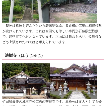
祭神は格技を好んだという表米宿弥命。参道横の広場に相撲桟敷
が設けられています。これは全国でも珍しい半円形石積段型桟敷
で、県指定文化財となっています。正面には舞台もあり、歌舞伎な
ども上演されたのではと考えられています。
法樹寺（ほうじゅじ）
​竹田城最後の城主赤松広秀の菩提寺です。赤松公は文人としても優