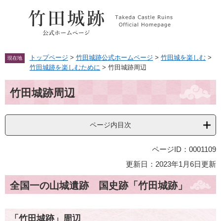
ペ
メ
ー
ニ
ジ
ュ
の
ー
先
を
頭
飛
トップページ
>
竹田城跡公式ホームページ
>
竹田城を楽しむ
>
現在地
で
ば
竹田城跡を楽しむために
>
竹田城跡周辺
す。
し
本
て
竹田城跡周辺
文
本
文
へ
ページ内目次
ページID：0001109
更新日：2023年1月6日更新
全国一の山城遺跡 国史跡「竹田城跡」
「竹田城跡」周辺