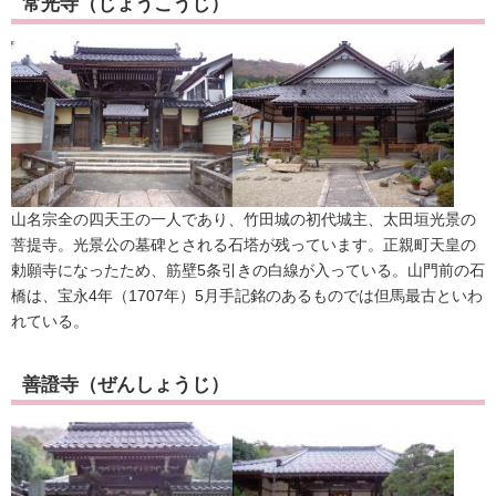
常光寺（じょうこうじ）
山名宗全の四天王の一人であり、竹田城の初代城主、太田垣光景の
菩提寺。光景公の墓碑とされる石塔が残っています。正親町天皇の
勅願寺になったため、筋壁5条引きの白線が入っている。山門前の石
橋は、宝永4年（1707年）5月手記銘のあるものでは但馬最古といわ
れている。
善證寺（ぜんしょうじ）