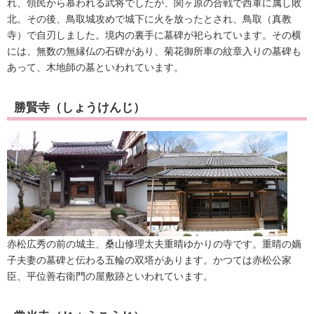
れ、領民から慕われる武将でしたが、関ヶ原の合戦で西軍に属し敗
北。その後、鳥取城攻めで城下に火を放ったとされ、鳥取（真教
寺）で自刃しました。境内の裏手に墓碑が祀られています。その横
には、無数の無縁仏の石碑があり、菊花御所車の紋章入りの墓碑も
あって、木地師の墓といわれています。
勝賢寺（しょうけんじ）
赤松広秀の前の城主、桑山修理太夫重晴ゆかりの寺です。重晴の嫡
子夫妻の墓碑と伝わる五輪の双塔があります。かつては赤松公家
臣、平位善右衛門の屋敷跡といわれています。