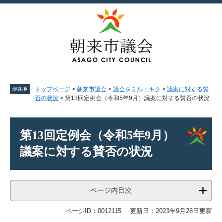
ペ
メ
ー
ニ
ジ
ュ
の
ー
先
を
頭
飛
で
ば
す。
し
て
トップページ
>
朝来市議会
>
議会をミル・キク
>
議案に対する賛
現在地
本
否の状況
>
第13回定例会（令和5年9月）議案に対する賛否の状況
文
へ
本
文
第13回定例会（令和5年9月）
議案に対する賛否の状況
ページ内目次
ページID：0012115
更新日：2023年9月28日更新