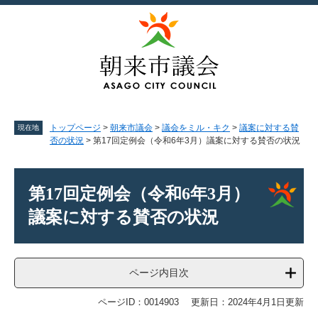
ペ
メ
ー
ニ
ジ
ュ
の
ー
先
を
頭
飛
で
ば
す。
し
て
トップページ
>
朝来市議会
>
議会をミル・キク
>
議案に対する賛
現在地
本
否の状況
>
第17回定例会（令和6年3月）議案に対する賛否の状況
文
へ
本
文
第17回定例会（令和6年3月）
議案に対する賛否の状況
ページ内目次
ページID：0014903
更新日：2024年4月1日更新