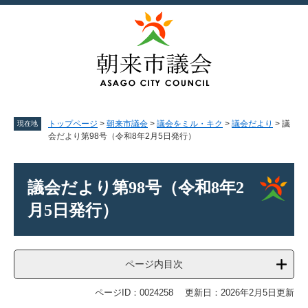
ペ
メ
ー
ニ
ジ
ュ
の
ー
先
を
頭
飛
で
ば
す。
し
て
トップページ
>
朝来市議会
>
議会をミル・キク
>
議会だより
>
議
現在地
本
会だより第98号（令和8年2月5日発行）
文
へ
本
文
議会だより第98号（令和8年2
月5日発行）
ページ内目次
ページID：0024258
更新日：2026年2月5日更新