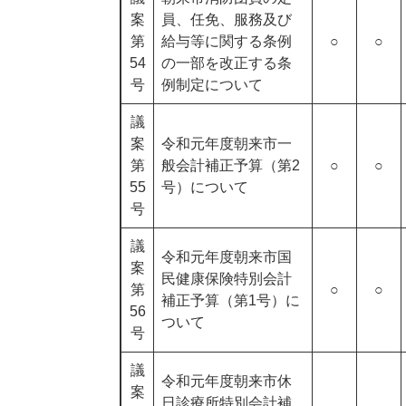
案
員、任免、服務及び
第
給与等に関する条例
○
○
54
の一部を改正する条
号
例制定について
議
案
令和元年度朝来市一
第
般会計補正予算（第2
○
○
55
号）について
号
議
令和元年度朝来市国
案
民健康保険特別会計
第
○
○
補正予算（第1号）に
56
ついて
号
議
令和元年度朝来市休
案
日診療所特別会計補