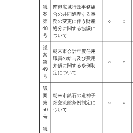
議
南但広域行政事務組
案
合の共同処理する事
第
務の変更に伴う財産
○
○
48
処分に関する協議に
号
ついて
議
朝来市会計年度任用
案
職員の給与及び費用
第
○
○
弁償に関する条例制
49
定について
号
議
案
朝来市鉱石の道神子
第
畑交流館条例制定に
○
○
50
ついて
号
議