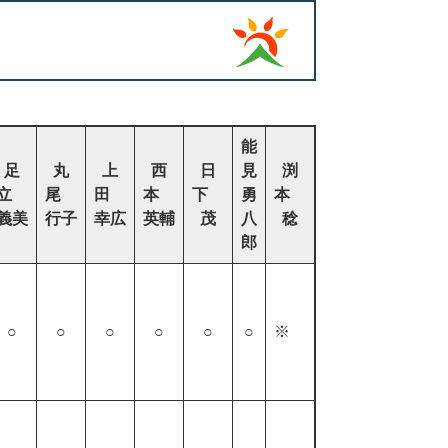
能
足
丸
上
西
日
見
渕
立
尾
田
本
下
勇
本
義美
行子
幸広
英輔
茂
八
稔
郎
○
○
○
○
○
○
※