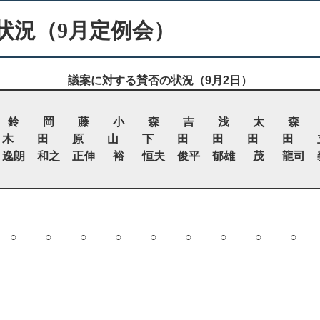
状況（9月定例会）
議案に対する賛否の状況（9月2日）
鈴
岡
藤
小
森
吉
浅
太
森
木
田
原
山
下
田
田
田
田
逸朗
和之
正伸
裕
恒夫
俊平
郁雄
茂
龍司
○
○
○
○
○
○
○
○
○