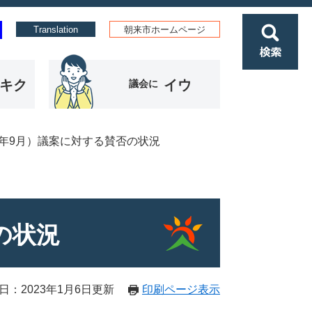
Translation
朝来市ホームページ
検
索
キク
イウ
議会に
年9月）議案に対する賛否の状況
の状況
日：2023年1月6日更新
印刷ページ表示