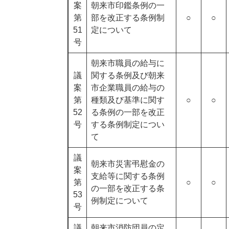
案
朝来市印鑑条例の一
第
部を改正する条例制
○
○
51
定について
号
朝来市職員の給与に
議
関する条例及び朝来
案
市企業職員の給与の
第
種類及び基準に関す
○
○
52
る条例の一部を改正
号
する条例制定につい
て
議
朝来市災害弔慰金の
案
支給等に関する条例
第
○
○
の一部を改正する条
53
例制定について
号
議
朝来市消防団員の定