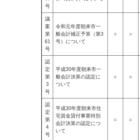
号
議
案
令和元年度朝来市一
第
般会計補正予算（第3
○
○
61
号）について
号
認
定
平成30年度朝来市一
第
般会計決算の認定に
○
○
3
ついて
号
認
平成30年度朝来市住
定
宅資金貸付事業特別
第
○
○
会計決算の認定につ
4
いて
号