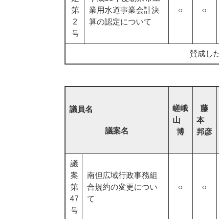
第
業用水道事業会計決
○
○
2
算の認定について
号
賛成し
嵯峨
藤
議員名
山
本
議案名
博
邦彦
議
案
南但広域行政事務組
第
合規約の変更につい
○
○
47
て
号