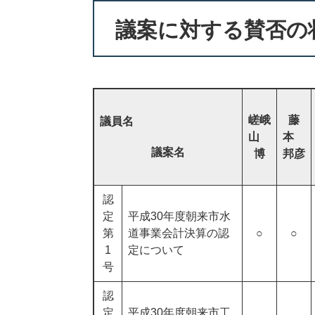
議案に対する賛否の
嵯峨
藤
議員名
山
本
議案名
博
邦彦
認
定
平成30年度朝来市水
第
道事業会計決算の認
○
○
1
定について
号
認
定
平成30年度朝来市工