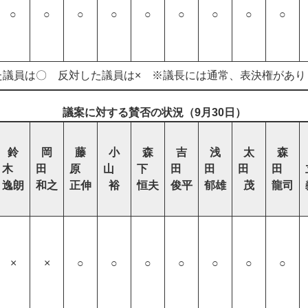
○
○
○
○
○
○
○
○
○
た議員は〇 反対した議員は× ※議長には通常、表決権があり
議案に対する賛否の状況（9月30日）
鈴
岡
藤
小
森
吉
浅
太
森
木
田
原
山
下
田
田
田
田
逸朗
和之
正伸
裕
恒夫
俊平
郁雄
茂
龍司
×
×
○
○
○
○
○
○
○