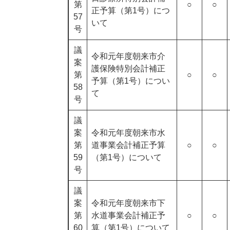
第
○
○
正予算（第1号）につ
57
いて
号
議
令和元年度朝来市介
案
護保険特別会計補正
第
○
○
予算（第1号）につい
58
て
号
議
案
令和元年度朝来市水
第
道事業会計補正予算
○
○
59
（第1号）について
号
議
案
令和元年度朝来市下
第
水道事業会計補正予
○
○
60
算（第1号）について