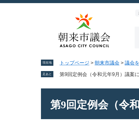
ペ
メ
ー
ニ
ジ
ュ
の
ー
先
を
頭
飛
で
ば
す。
し
トップページ
>
朝来市議会
>
議会
て
現在地
本
第9回定例会（令和元年9月）議案
足あと
文
へ
本
文
第9回定例会（令