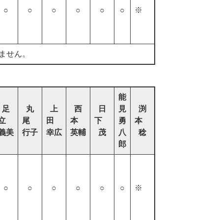
○
○
○
○
○
○
※
ません。
能
足
丸
上
西
日
見
渕
立
尾
田
本
下
勇
本
義美
行子
幸広
英輔
茂
八
稔
郎
○
○
○
○
○
○
※