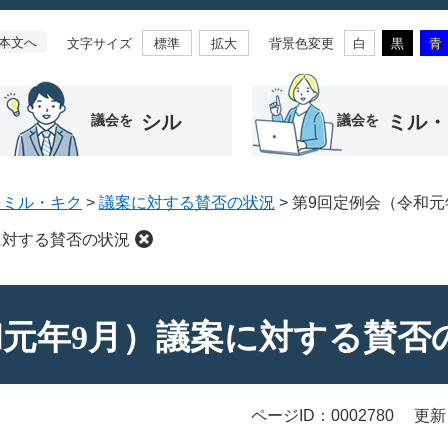
本文へ
文字サイズ
背景色変更
標準
拡大
白
黒
青
シル
ミル・
議会を
議会を
をミル・キク
>
議案に対する賛否の状況
>
第9回定例会（令和元
に対する賛否の状況
和元年9月）議案に対する賛否
ページID：0002780
更新