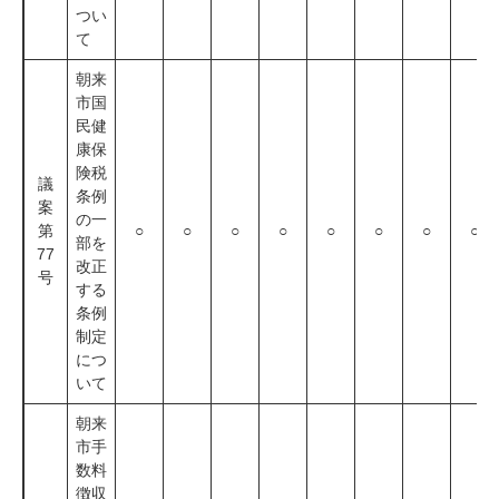
つい
て
朝来
市国
民健
康保
険税
議
条例
案
の一
第
○
○
○
○
○
○
○
○
部を
77
改正
号
する
条例
制定
につ
いて
朝来
市手
数料
徴収