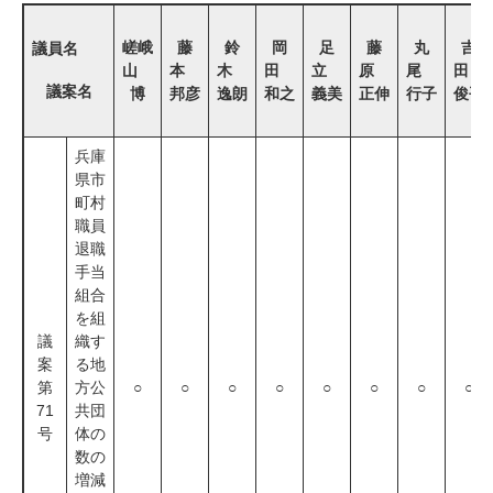
嵯峨
藤
鈴
岡
足
藤
丸
吉
議員名
山
本
木
田
立
原
尾
田
議案名
博
邦彦
逸朗
和之
義美
正伸
行子
俊平
兵庫
県市
町村
職員
退職
手当
組合
を組
議
織す
案
る地
第
方公
○
○
○
○
○
○
○
○
71
共団
号
体の
数の
増減