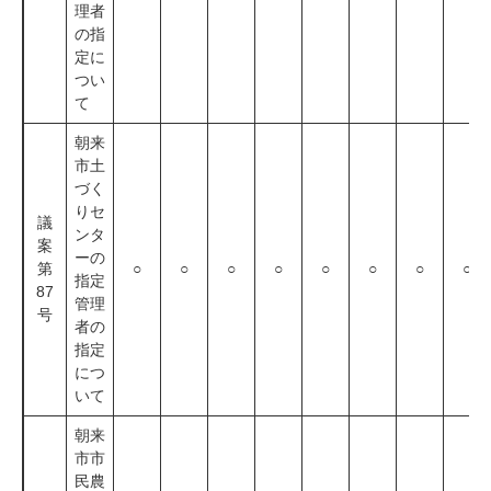
理者
の指
定に
つい
て
朝来
市土
づく
りセ
議
ンタ
案
ーの
第
○
○
○
○
○
○
○
○
指定
87
管理
号
者の
指定
につ
いて
朝来
市市
民農