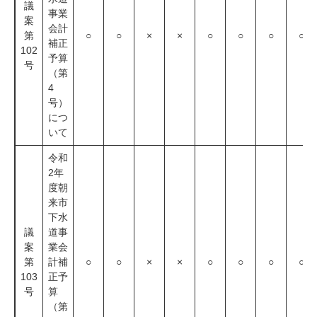
議
事業
案
会計
第
○
○
×
×
○
○
○
○
補正
102
予算
号
（第
4
号）
につ
いて
令和
2年
度朝
来市
下水
議
道事
案
業会
第
計補
○
○
×
×
○
○
○
○
103
正予
号
算
（第