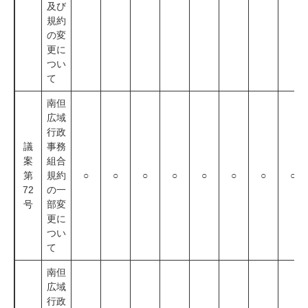
及び
規約
の変
更に
つい
て
南但
広域
行政
議
事務
案
組合
第
規約
○
○
○
○
○
○
○
○
72
の一
号
部変
更に
つい
て
南但
広域
行政