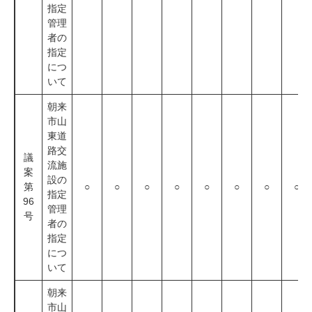
指定
管理
者の
指定
につ
いて
朝来
市山
東道
路交
議
流施
案
設の
第
○
○
○
○
○
○
○
○
指定
96
管理
号
者の
指定
につ
いて
朝来
市山