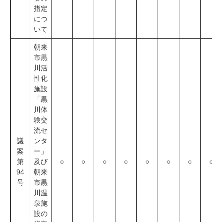
指定
につ
いて
朝来
市黒
川活
性化
施設
「黒
川体
験交
流セ
議
ンタ
案
ー」
第
及び
○
○
○
○
○
○
○
○
94
朝来
号
市黒
川温
泉施
設の