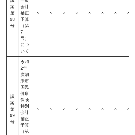
議
一般
案
会計
第
補正
○
○
×
×
○
○
○
○
98
予算
号
（第
7
号）
につ
いて
令和
2年
度朝
来市
国民
健康
議
保険
案
特別
第
○
○
×
×
○
○
○
○
会計
99
補正
号
予算
（第