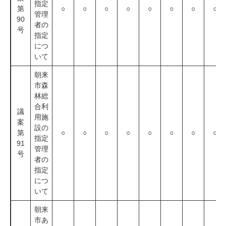
指定
第
○
○
○
○
○
○
○
○
管理
90
者の
号
指定
につ
いて
朝来
市森
林総
合利
議
用施
案
設の
第
○
○
○
○
○
○
○
○
指定
91
管理
号
者の
指定
につ
いて
朝来
市あ