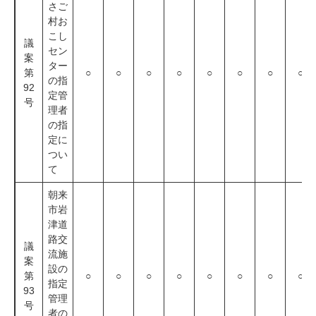
さご
村お
こし
議
セン
案
ター
第
○
○
○
○
○
○
○
○
の指
92
定管
号
理者
の指
定に
つい
て
朝来
市岩
津道
路交
議
流施
案
設の
第
○
○
○
○
○
○
○
○
指定
93
管理
号
者の