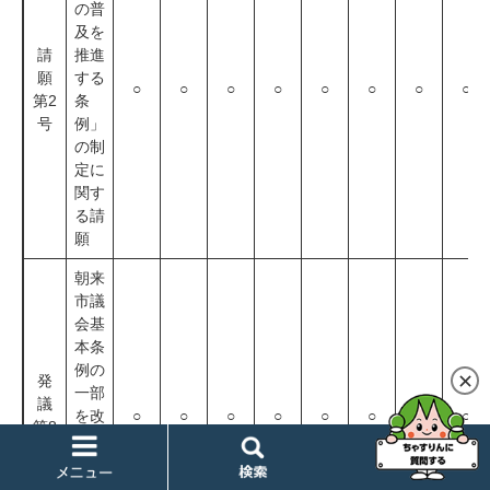
の普
及を
請
推進
願
する
○
○
○
○
○
○
○
○
第2
条
号
例」
の制
定に
関す
る請
願
朝来
市議
会基
本条
例の
発
一部
議
を改
○
○
○
○
○
○
○
○
第8
正す
号
る条
検
例制