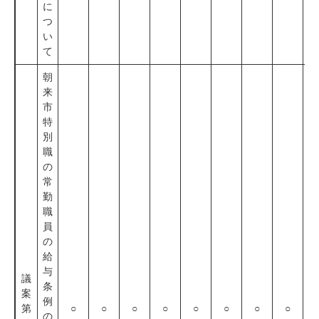
に
つ
い
て
朝
来
市
特
別
職
の
常
勤
職
員
の
給
与
議
条
案
例
第
○
○
○
○
○
○
○
○
の