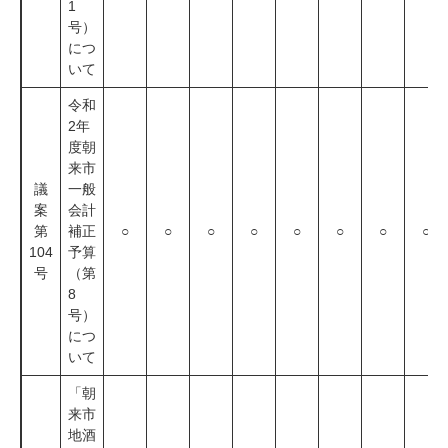
1
号）
につ
いて
令和
2年
度朝
来市
議
一般
案
会計
第
補正
○
○
○
○
○
○
○
○
104
予算
号
（第
8
号）
につ
いて
「朝
来市
地酒