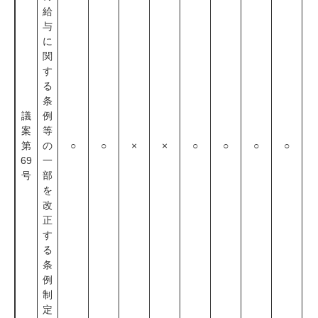
給
与
に
関
す
る
条
議
例
案
等
第
の
○
○
×
×
○
○
○
○
69
一
号
部
を
改
正
す
る
条
例
制
定