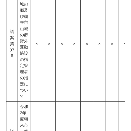
城の
郷及
び朝
来市
山城
議
の郷
案
野外
第
○
○
○
○
○
○
○
○
運動
97
施設
号
の指
定管
理者
の指
定に
つい
て
令和
2年
度朝
来市