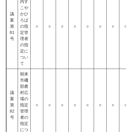
内す
こや
議
かひ
案
ろば
第
の指
○
○
○
○
○
○
○
○
81
定管
号
理者
の指
定に
つい
て
朝来
市磯
部農
議
村広
案
場の
第
指定
○
○
○
○
○
○
○
○
82
管理
号
者の
指定
につ