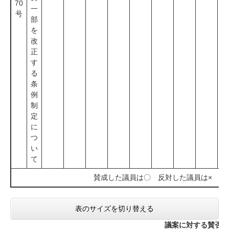
70
一
号
部
を
改
正
す
る
条
例
制
定
に
つ
い
て
賛成した議員は〇 反対した議員は× ※
表のサイズを切り替える
議案に対する賛否の