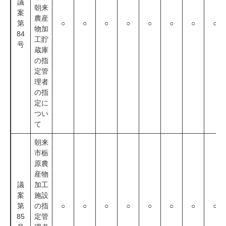
議
朝来
案
農産
第
○
○
○
○
○
○
○
○
物加
84
工貯
号
蔵庫
の指
定管
理者
の指
定に
つい
て
朝来
市栃
原農
産物
議
加工
案
施設
第
の指
○
○
○
○
○
○
○
○
85
定管