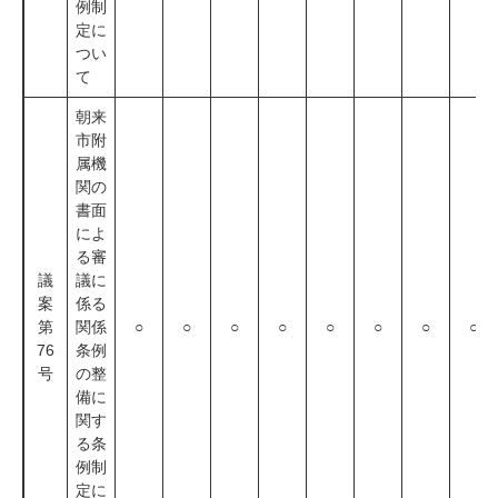
例制
定に
つい
て
朝来
市附
属機
関の
書面
によ
る審
議
議に
案
係る
第
関係
○
○
○
○
○
○
○
○
76
条例
号
の整
備に
関す
る条
例制
定に