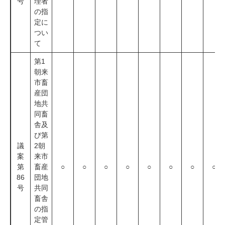
号
理者
の指
定に
つい
て
第1
朝来
市畜
産団
地共
同畜
舎及
び第
議
2朝
案
来市
第
畜産
○
○
○
○
○
○
○
○
86
団地
号
共同
畜舎
の指
定管