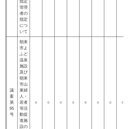
指定
管理
者の
指定
につ
いて
朝来
市よ
ふど
温泉
施設
及び
朝来
市山
議
東婦
案
人・
第
若者
○
○
○
○
○
○
○
○
95
等活
号
動促
進施
設の