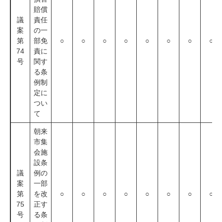
賠償
議
責任
案
の一
第
部免
○
○
○
○
○
○
○
○
74
責に
号
関す
る条
例制
定に
つい
て
朝来
市集
会施
設条
議
例の
案
一部
第
を改
○
○
○
○
○
○
○
○
75
正す
号
る条