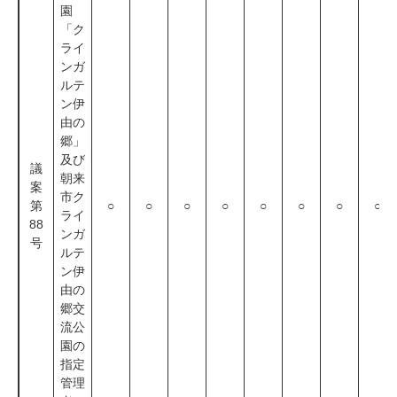
園
「ク
ライ
ンガ
ルテ
ン伊
由の
郷」
及び
議
朝来
案
市ク
第
○
○
○
○
○
○
○
○
ライ
88
ンガ
号
ルテ
ン伊
由の
郷交
流公
園の
指定
管理