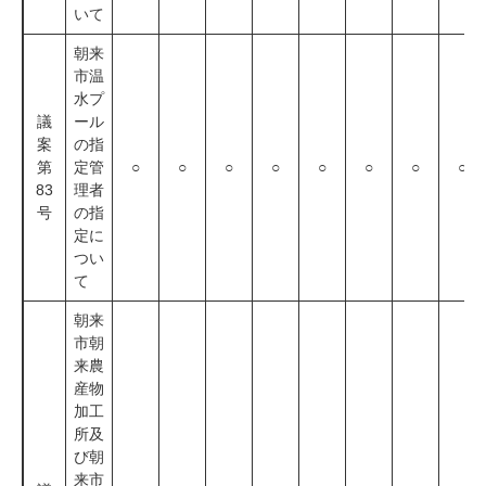
いて
朝来
市温
水プ
議
ール
案
の指
第
定管
○
○
○
○
○
○
○
○
83
理者
号
の指
定に
つい
て
朝来
市朝
来農
産物
加工
所及
び朝
来市