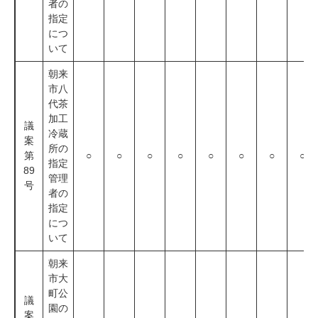
者の
指定
につ
いて
朝来
市八
代茶
加工
議
冷蔵
案
所の
第
○
○
○
○
○
○
○
○
指定
89
管理
号
者の
指定
につ
いて
朝来
市大
町公
議
園の
案