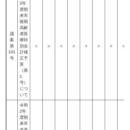
2年
度朝
来市
後期
高齢
議
者医
案
療特
第
別会
○
○
○
○
○
○
○
○
101
計補
号
正予
算
（第
1
号）
につ
いて
令和
2年
度朝
来市
水道