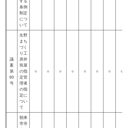
する
条例
制定
につ
いて
生野
まち
づく
り工
議
房井
案
筒屋
第
の指
○
○
○
○
○
○
○
○
80
定管
号
理者
の指
定に
つい
て
朝来
市寺