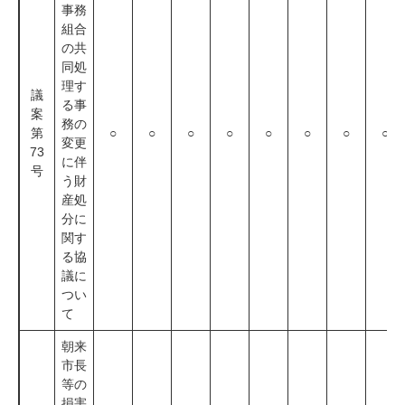
事務
組合
の共
同処
理す
議
る事
案
務の
第
○
○
○
○
○
○
○
○
変更
73
に伴
号
う財
産処
分に
関す
る協
議に
つい
て
朝来
市長
等の
損害