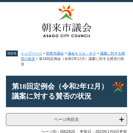
ペ
メ
ー
ニ
ジ
ュ
の
ー
先
を
頭
飛
で
ば
す。
し
て
トップページ
>
朝来市議会
>
議会をミル・キク
>
議案に対する賛
現在地
本
否の状況
>
第18回定例会（令和2年12月）議案に対する賛否の状
況
文
へ
本
文
第18回定例会（令和2年12月）
議案に対する賛否の状況
ページ内目次
ページID：0002820
更新日：2023年1月6日更新