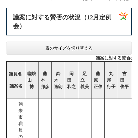
議案に対する賛否の状況（12月定例
会）
表のサイズを切り替える
議案に対する賛否の状
嵯峨
藤
鈴
岡
足
藤
丸
吉
議員名
山
本
木
田
立
原
尾
田
議案名
博
邦彦
逸朗
和之
義美
正伸
行子
俊平
朝
来
市
職
員
の