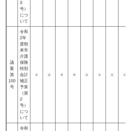
3
号）
につ
いて
令和
2年
度朝
来市
介護
議
保険
案
特別
第
会計
○
○
×
×
○
○
○
○
100
補正
号
予算
（第
2
号）
につ
いて
令和