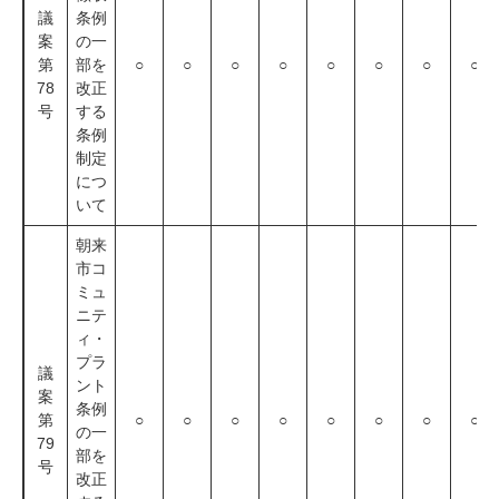
議
条例
案
の一
第
部を
○
○
○
○
○
○
○
○
78
改正
号
する
条例
制定
につ
いて
朝来
市コ
ミュ
ニテ
ィ・
プラ
議
ント
案
条例
第
○
○
○
○
○
○
○
○
の一
79
部を
号
改正