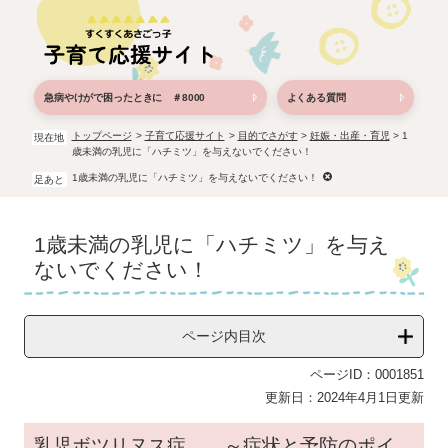
ペ
メ
ー
ニ
ジ
ュ
の
ー
先
を
急病やけがで困ったときに ＃8000
よくある質問
頭
飛
で
ば
トップページ
>
子育て応援サイト
>
目的でさがす
>
妊娠・出産・育児
>
1
現在地
歳未満の乳児に「ハチミツ」を与えないでください！
す。
し
て
1歳未満の乳児に「ハチミツ」を与えないでください！
足あと
本
文
本
へ
1歳未満の乳児に「ハチミツ」を与え
文
ないでください！
ページ内目次
ページID：0001851
更新日：2024年4月1日更新
乳児ボツリヌス症 ～症状と予防のポイ