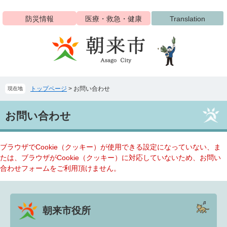
ペ
メ
ー
ニ
防災情報
医療・救急・健康
Translation
ジ
ュ
の
ー
先
を
頭
飛
で
ば
す
し
トップページ
>
お問い合わせ
現在地
。
て
本
本
文
お問い合わせ
文
へ
ブラウザでCookie（クッキー）が使用できる設定になっていない、ま
たは、ブラウザがCookie（クッキー）に対応していないため、お問い
合わせフォームをご利用頂けません。
朝来市役所