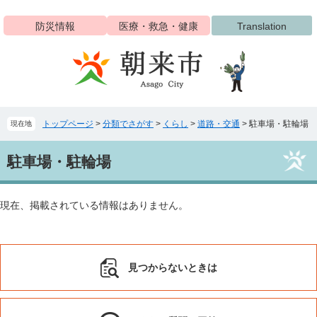
ペ
メ
ー
ニ
防災情報
医療・救急・健康
Translation
ジ
ュ
の
ー
先
を
頭
飛
で
ば
す
し
トップページ
>
分類でさがす
>
くらし
>
道路・交通
>
駐車場・駐輪場
現在地
。
て
本
本
文
駐車場・駐輪場
文
へ
現在、掲載されている情報はありません。
見つからないときは