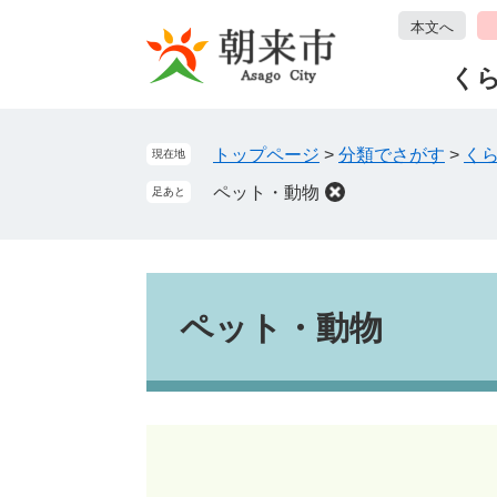
ペ
メ
本文へ
ー
ニ
ジ
ュ
く
の
ー
先
を
頭
飛
トップページ
>
分類でさがす
>
く
現在地
で
ば
ペット・動物
足あと
す
し
。
て
本
文
本
へ
文
ペット・動物