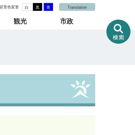
背景色変更
白
黒
青
Translation
観光
市政
情
報
を
さ
が
す