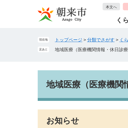
ペ
メ
本文へ
ー
ニ
ジ
ュ
く
の
ー
先
を
頭
飛
トップページ
>
分類でさがす
>
く
現在地
で
ば
地域医療（医療機関情報・休日診療
足あと
す
し
。
て
本
文
本
へ
文
地域医療（医療機関
お知らせ