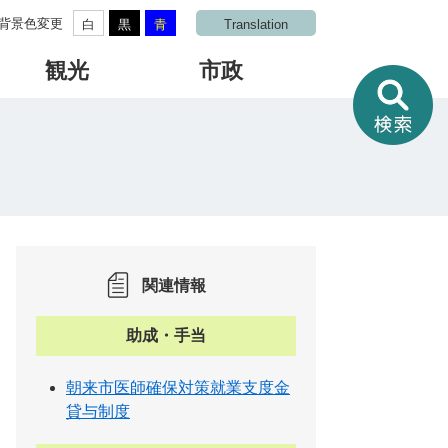
背景色変更
白
黒
青
Translation
観光
市政
情
報
を
）
さ
が
す
関連情報
助成・手当
朝来市医師確保対策就業支度金
貸与制度