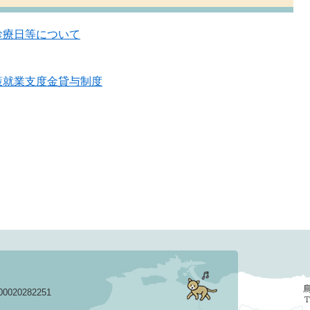
診療日等について
策就業支度金貸与制度
020282251