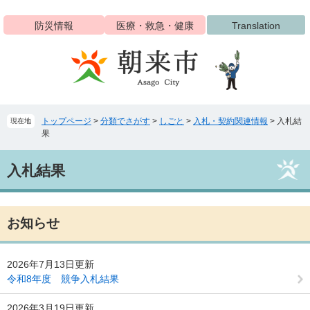
ペ
メ
ー
ニ
防災情報
医療・救急・健康
Translation
ジ
ュ
の
ー
先
を
頭
飛
で
ば
す
し
トップページ
>
分類でさがす
>
しごと
>
入札・契約関連情報
>
入札結
現在地
。
て
果
本
文
本
へ
入札結果
文
お知らせ
2026年7月13日更新
令和8年度 競争入札結果
2026年3月19日更新