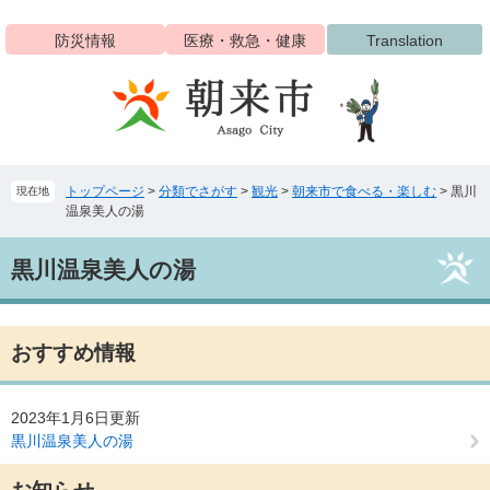
ペ
メ
ー
ニ
防災情報
医療・救急・健康
Translation
ジ
ュ
の
ー
先
を
頭
飛
で
ば
す
し
トップページ
>
分類でさがす
>
観光
>
朝来市で食べる・楽しむ
>
黒川
現在地
。
て
温泉美人の湯
本
文
本
へ
黒川温泉美人の湯
文
おすすめ情報
2023年1月6日更新
黒川温泉美人の湯