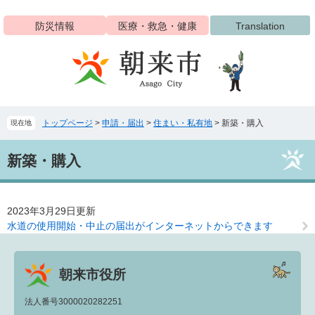
ペ
メ
ー
ニ
防災情報
医療・救急・健康
Translation
ジ
ュ
の
ー
先
を
頭
飛
で
ば
す
し
トップページ
>
申請・届出
>
住まい・私有地
>
新築・購入
現在地
。
て
本
本
文
新築・購入
文
へ
2023年3月29日更新
水道の使用開始・中止の届出がインターネットからできます
朝来市役所
法人番号3000020282251