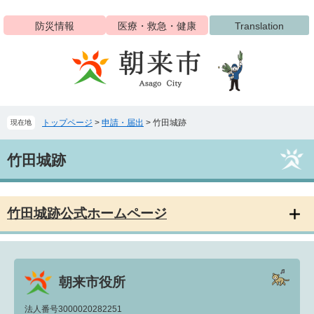
ペ
メ
ー
ニ
防災情報
医療・救急・健康
Translation
ジ
ュ
の
ー
先
を
頭
飛
で
ば
す
し
トップページ
>
申請・届出
>
竹田城跡
現在地
。
て
本
本
文
竹田城跡
文
へ
竹田城跡公式ホームページ
朝来市役所
法人番号3000020282251