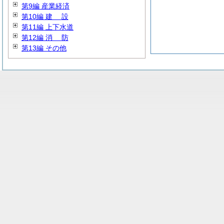
第9編 産業経済
第10編
建
設
第11編 上下水道
第12編
消
防
第13編 その他