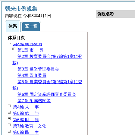
朝来市例規集
例規名称
内容現在 令和8年4月1日
体系
五十音
第1編
総
規
第2編
議
会
体系目次
第3編 執行機関
第1章
市
長
第2章 教育委員会(第7編第1章に登
載)
第3章 選挙管理委員会
第4章 監査委員
第5章 農業委員会(第9編第1章に登
載)
第6章 固定資産評価審査委員会
第7章 附属機関等
第4編
人
事
第5編
給
与
第6編
財
務
第7編 教育・文化
第8編
民
生