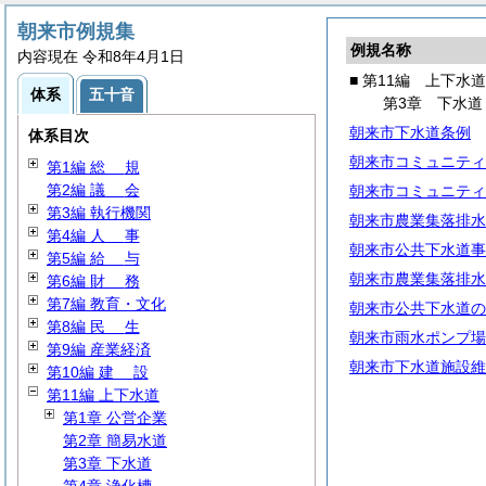
朝来市例規集
例規名称
内容現在 令和8年4月1日
■ 第11編 上下水道
体系
五十音
第3章 下水道
朝来市下水道条例
体系目次
朝来市コミュニティ
第1編
総
規
第2編
議
会
朝来市コミュニティ
第3編 執行機関
朝来市農業集落排水
第4編
人
事
朝来市公共下水道事
第5編
給
与
朝来市農業集落排水
第6編
財
務
第7編 教育・文化
朝来市公共下水道の
第8編
民
生
朝来市雨水ポンプ場
第9編 産業経済
朝来市下水道施設維
第10編
建
設
第11編 上下水道
第1章 公営企業
第2章 簡易水道
第3章 下水道