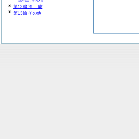
第4章 浄化槽
第12編
消
防
第13編 その他