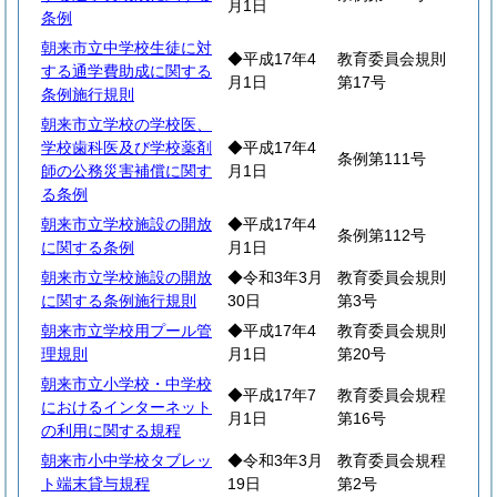
月1日
条例
朝来市立中学校生徒に対
◆平成17年4
教育委員会規則
する通学費助成に関する
月1日
第17号
条例施行規則
朝来市立学校の学校医、
学校歯科医及び学校薬剤
◆平成17年4
条例第111号
師の公務災害補償に関す
月1日
る条例
朝来市立学校施設の開放
◆平成17年4
条例第112号
に関する条例
月1日
朝来市立学校施設の開放
◆令和3年3月
教育委員会規則
に関する条例施行規則
30日
第3号
朝来市立学校用プール管
◆平成17年4
教育委員会規則
理規則
月1日
第20号
朝来市立小学校・中学校
◆平成17年7
教育委員会規程
におけるインターネット
月1日
第16号
の利用に関する規程
朝来市小中学校タブレッ
◆令和3年3月
教育委員会規程
ト端末貸与規程
19日
第2号