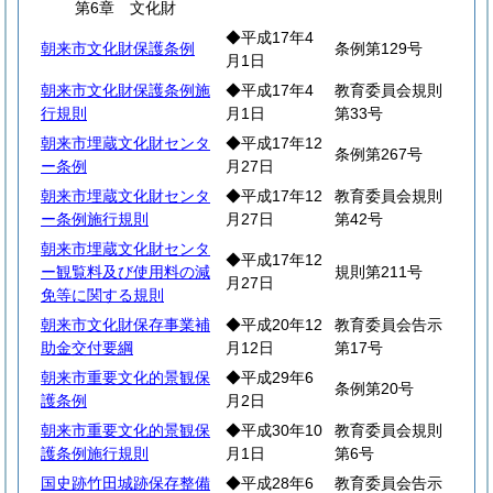
第6章 文化財
◆平成17年4
朝来市文化財保護条例
条例第129号
月1日
朝来市文化財保護条例施
◆平成17年4
教育委員会規則
行規則
月1日
第33号
朝来市埋蔵文化財センタ
◆平成17年12
条例第267号
ー条例
月27日
朝来市埋蔵文化財センタ
◆平成17年12
教育委員会規則
ー条例施行規則
月27日
第42号
朝来市埋蔵文化財センタ
◆平成17年12
ー観覧料及び使用料の減
規則第211号
月27日
免等に関する規則
朝来市文化財保存事業補
◆平成20年12
教育委員会告示
助金交付要綱
月12日
第17号
朝来市重要文化的景観保
◆平成29年6
条例第20号
護条例
月2日
朝来市重要文化的景観保
◆平成30年10
教育委員会規則
護条例施行規則
月1日
第6号
国史跡竹田城跡保存整備
◆平成28年6
教育委員会告示