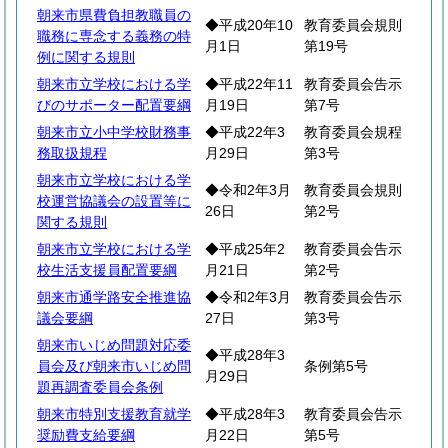
朝来市県費負担教職員の
◆平成20年10
教育委員会規則
職務に専念する義務の特
月1日
第19号
例に関する規則
朝来市立学校における学
◆平成22年11
教育委員会告示
びのサポーター配置要綱
月19日
第7号
朝来市立小中学校財務事
◆平成22年3
教育委員会規程
務取扱規程
月29日
第3号
朝来市立学校における学
◆令和2年3月
教育委員会規則
校運営協議会の設置等に
26日
第2号
関する規則
朝来市立学校における学
◆平成25年2
教育委員会告示
校生活支援員配置要綱
月21日
第2号
朝来市通学路安全推進協
◆令和2年3月
教育委員会告示
議会要綱
27日
第3号
朝来市いじめ問題対応委
◆平成28年3
員会及び朝来市いじめ問
条例第5号
月29日
題再調査委員会条例
朝来市特別支援教育就学
◆平成28年3
教育委員会告示
奨励費支給要綱
月22日
第5号