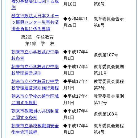
者の事務委任に関する規
月16日
第8号
則
独立行政法人日本スポー
◆令和4年11
教育委員会告示
ツ振興センター災害共済
月25日
第8号
掛金負担に係る要綱
第2章 学校教育
第1節
学
校
朝来市立小学校及び中学
◆平成17年4
条例第107号
校条例
月1日
朝来市立小学校及び中学
◆平成17年4
教育委員会規則
校管理運営規則
月1日
第11号
朝来市立小学校及び中学
◆平成17年4
教育委員会規程
校管理運営規則施行規程
月1日
第3号
朝来市立学校の通学区域
◆平成17年4
教育委員会規則
に関する規則
月1日
第12号
朝来市教職員の共済制度
◆平成17年4
条例第108号
に関する条例
月1日
朝来市立学校教職員安全
◆平成17年4
教育委員会規程
衛生管理規程
月1日
第4号