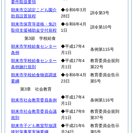
要件取扱要領
朝来市立認定こども園介
◆令和6年3月
訓令第3号
助員設置規程
28日
朝来市保育等資格・免許
◆令和6年4月
訓令第10号
取得支援補助金交付規程
1日
第3節 学校給食
朝来市学校給食センター
◆平成17年4
条例第115号
条例
月1日
朝来市学校給食センター
◆平成17年4
教育委員会規則
条例施行規則
月1日
第22号
朝来市学校給食物資調達
◆令和6年4月
教育委員会告示
要綱
23日
第5号
第3章 社会教育
◆平成17年4
朝来市社会教育委員条例
条例第116号
月1日
朝来市社会教育委員会議
◆平成17年8
教育委員会規則
規則
月1日
第37号
朝来市子ども教室型放課
◆平成21年6
教育委員会告示
後対策事業実施要綱
月24日
第5号