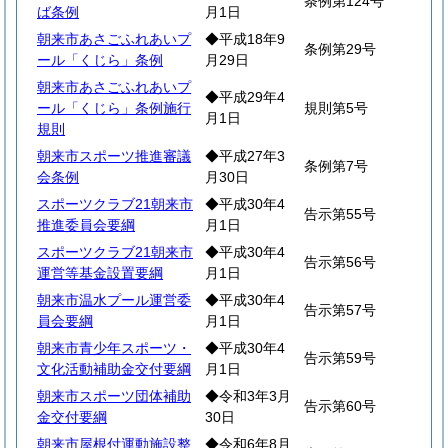
条例第124号
ば条例
月1日
朝来市あさごふれあいプ
◆平成18年9
条例第29号
ール「くじら」条例
月29日
朝来市あさごふれあいプ
◆平成29年4
ール「くじら」条例施行
規則第5号
月1日
規則
朝来市スポーツ推進審議
◆平成27年3
条例第7号
会条例
月30日
スポーツクラブ21朝来市
◆平成30年4
告示第55号
推進委員会要綱
月1日
スポーツクラブ21朝来市
◆平成30年4
告示第56号
運営等基金設置要綱
月1日
朝来市温水プール運営委
◆平成30年4
告示第57号
員会要綱
月1日
朝来市青少年スポーツ・
◆平成30年4
告示第59号
文化活動補助金交付要綱
月1日
朝来市スポーツ団体補助
◆令和3年3月
告示第60号
金交付要綱
30日
朝来市屋根付運動施設整
◆令和6年8月