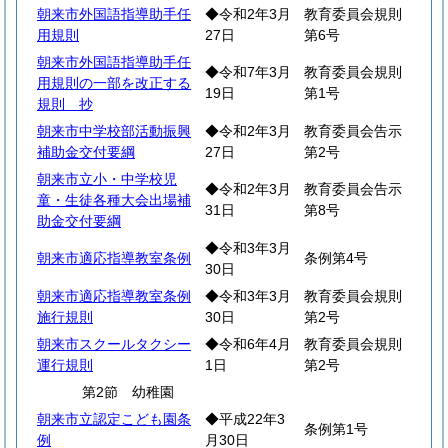
朝来市外国語指導助手任
◆令和2年3月
教育委員会規則
用規則
27日
第6号
朝来市外国語指導助手任
◆令和7年3月
教育委員会規則
用規則の一部を改正する
19日
第1号
規則 抄
朝来市中学校部活動振興
◆令和2年3月
教育委員会告示
補助金交付要綱
27日
第2号
朝来市立小・中学校児
◆令和2年3月
教育委員会告示
童・生徒各種大会出場補
31日
第8号
助金交付要綱
◆令和3年3月
朝来市適応指導教室条例
条例第4号
30日
朝来市適応指導教室条例
◆令和3年3月
教育委員会規則
施行規則
30日
第2号
朝来市スクールタクシー
◆令和6年4月
教育委員会規則
運行規則
1日
第2号
第2節 幼稚園
朝来市立認定こども園条
◆平成22年3
条例第1号
例
月30日