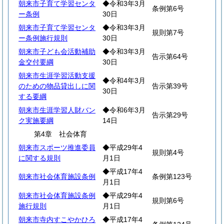
朝来市子育て学習センタ
◆令和3年3月
条例第6号
ー条例
30日
朝来市子育て学習センタ
◆令和3年3月
規則第7号
ー条例施行規則
30日
朝来市子ども会活動補助
◆令和3年3月
告示第64号
金交付要綱
30日
朝来市生涯学習活動支援
◆令和4年3月
のための物品貸出しに関
告示第39号
30日
する要綱
朝来市生涯学習人財バン
◆令和6年3月
告示第29号
ク実施要綱
14日
第4章 社会体育
朝来市スポーツ推進委員
◆平成29年4
規則第4号
に関する規則
月1日
◆平成17年4
朝来市社会体育施設条例
条例第123号
月1日
朝来市社会体育施設条例
◆平成29年4
規則第6号
施行規則
月1日
朝来市寺内すこやかひろ
◆平成17年4