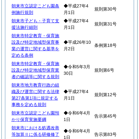
朝来市立認定こども園条
◆平成27年4
規則第30号
例施行規則
月1日
朝来市子ども・子育て支
◆平成27年4
規則第31号
援法施行細則
月1日
朝来市特定教育・保育施
設及び特定地域型保育事
◆平成26年10
条例第18号
業の運営に関する基準を
月2日
定める条例
朝来市特定教育・保育施
◆令和5年3月
設及び特定地域型保育業
規則第6号
30日
者の確認等に関する規則
朝来市地方教育行政の組
織及び運営に関する法律
◆平成27年4
規則第12号
第27条第1項に規定する
月1日
事務を定める規則
朝来市立認定こども園預
◆令和6年4月
告示第45号
かり保育実施要綱
1日
朝来市における処遇改善
◆令和6年4月
等加算Ⅱに係る研修修了
告示第83号
1日