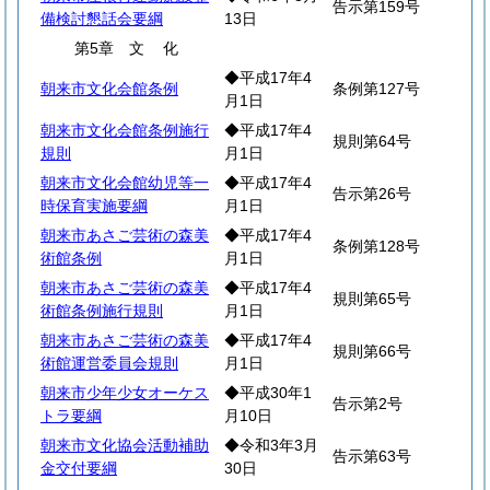
告示第159号
備検討懇話会要綱
13日
第5章
文
化
◆平成17年4
朝来市文化会館条例
条例第127号
月1日
朝来市文化会館条例施行
◆平成17年4
規則第64号
規則
月1日
朝来市文化会館幼児等一
◆平成17年4
告示第26号
時保育実施要綱
月1日
朝来市あさご芸術の森美
◆平成17年4
条例第128号
術館条例
月1日
朝来市あさご芸術の森美
◆平成17年4
規則第65号
術館条例施行規則
月1日
朝来市あさご芸術の森美
◆平成17年4
規則第66号
術館運営委員会規則
月1日
朝来市少年少女オーケス
◆平成30年1
告示第2号
トラ要綱
月10日
朝来市文化協会活動補助
◆令和3年3月
告示第63号
金交付要綱
30日