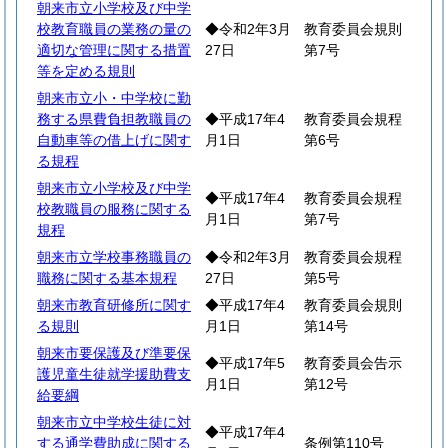
朝来市立小学校及び中学
校教育職員の業務の量の
◆令和2年3月
教育委員会規則
適切な管理に関する措置
27日
第7号
等を定める規則
朝来市立小・中学校に勤
務する県費負担教職員の
◆平成17年4
教育委員会規程
自動車等の借上げに関す
月1日
第6号
る規程
朝来市立小学校及び中学
◆平成17年4
教育委員会規程
校教職員の服務に関する
月1日
第7号
規程
朝来市立学校事務職員の
◆令和2年3月
教育委員会規程
職務に関する基本規程
27日
第5号
朝来市教育研修所に関す
◆平成17年4
教育委員会規則
る規則
月1日
第14号
朝来市要保護及び準要保
◆平成17年5
教育委員会告示
護児童生徒就学援助費支
月1日
第12号
給要綱
朝来市立中学校生徒に対
◆平成17年4
する通学費助成に関する
条例第110号