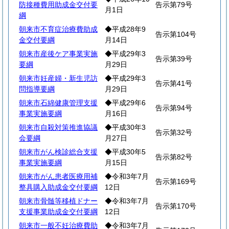
防接種費用助成金交付要
告示第79号
月1日
綱
朝来市不育症治療費助成
◆平成28年9
告示第104号
金交付要綱
月14日
朝来市産後ケア事業実施
◆平成29年3
告示第39号
要綱
月29日
朝来市妊産婦・新生児訪
◆平成29年3
告示第41号
問指導要綱
月29日
朝来市石綿健康管理支援
◆平成29年6
告示第94号
事業実施要綱
月16日
朝来市自殺対策推進協議
◆平成30年3
告示第32号
会要綱
月27日
朝来市がん検診総合支援
◆平成30年5
告示第82号
事業実施要綱
月15日
朝来市がん患者医療用補
◆令和3年7月
告示第169号
整具購入助成金交付要綱
12日
朝来市骨髄等移植ドナー
◆令和3年7月
告示第170号
支援事業助成金交付要綱
12日
朝来市一般不妊治療費助
◆令和3年7月