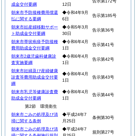
告示第172号
成金交付要綱
12日
朝来市予防接種費用償還
◆令和4年9月
告示第185号
払に関する要綱
6日
朝来市妊産婦移動サポー
◆令和5年3月
告示第36号
ト助成金交付要綱
30日
朝来市帯状疱疹予防接種
◆令和6年4月
告示第41号
費用助成金交付要綱
1日
朝来市2歳児歯科健康診
◆令和6年4月
告示第42号
査実施要綱
1日
朝来市妊婦及び産婦健康
◆令和6年4月
診査等費用助成金交付要
告示第43号
1日
綱
朝来市乳児等健康診査費
◆令和6年4月
告示第44号
助成金交付要綱
1日
第2節 環境衛生
朝来市ごみの処理及び清
◆平成24年7
条例第30号
掃に関する条例
月25日
朝来市ごみの処理及び清
◆平成24年7
規則第27号
掃に関する条例施行規則
月25日