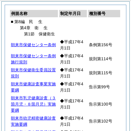
例規名称
制定年月日
種別番号
■ 第8編
民
生
第4章
衛
生
第1節 保健衛生
◆平成17年4
朝来市保健センター条例
条例第156号
月1日
朝来市保健センター条例
◆平成17年4
規則第114号
施行規則
月1日
朝来市保健衛生委員設置
◆平成17年4
規則第115号
規則
月1日
朝来市健康診査事業実施
◆平成17年4
告示第99号
要綱
月1日
朝来市乳児健康診査（３
◆平成17年4
箇月児・８箇月児）実施
告示第100号
月1日
要綱
朝来市幼児精密健康診査
◆平成17年4
告示第102号
実施要綱
月1日