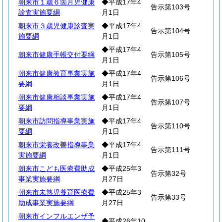
朝来市１歳６箇月児健康
◆平成17年4
告示第103号
診査実施要綱
月1日
朝来市３歳児健康診査実
◆平成17年4
告示第104号
施要綱
月1日
◆平成17年4
朝来市健康手帳交付要綱
告示第105号
月1日
朝来市健康教育事業実施
◆平成17年4
告示第106号
要綱
月1日
朝来市健康相談事業実施
◆平成17年4
告示第107号
要綱
月1日
朝来市訪問指導事業実施
◆平成17年4
告示第110号
要綱
月1日
朝来市栄養改善指導事業
◆平成17年4
告示第111号
実施要綱
月1日
朝来市こども医療費助成
◆平成25年3
告示第32号
事業実施要綱
月27日
朝来市未熟児養育医療費
◆平成25年3
告示第33号
助成事業実施要綱
月27日
朝来市インフルエンザ予
◆平成26年10