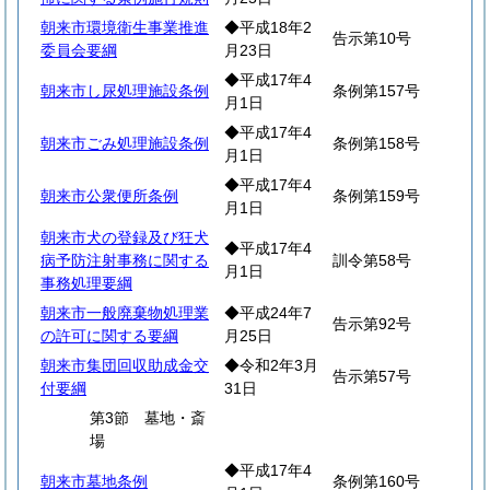
朝来市環境衛生事業推進
◆平成18年2
告示第10号
委員会要綱
月23日
◆平成17年4
朝来市し尿処理施設条例
条例第157号
月1日
◆平成17年4
朝来市ごみ処理施設条例
条例第158号
月1日
◆平成17年4
朝来市公衆便所条例
条例第159号
月1日
朝来市犬の登録及び狂犬
◆平成17年4
病予防注射事務に関する
訓令第58号
月1日
事務処理要綱
朝来市一般廃棄物処理業
◆平成24年7
告示第92号
の許可に関する要綱
月25日
朝来市集団回収助成金交
◆令和2年3月
告示第57号
付要綱
31日
第3節 墓地・斎
場
◆平成17年4
朝来市墓地条例
条例第160号