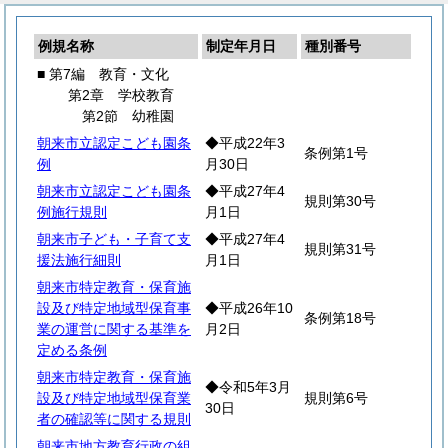
例規名称
制定年月日
種別番号
■ 第7編 教育・文化
第2章 学校教育
第2節 幼稚園
朝来市立認定こども園条
◆平成22年3
条例第1号
例
月30日
朝来市立認定こども園条
◆平成27年4
規則第30号
例施行規則
月1日
朝来市子ども・子育て支
◆平成27年4
規則第31号
援法施行細則
月1日
朝来市特定教育・保育施
設及び特定地域型保育事
◆平成26年10
条例第18号
業の運営に関する基準を
月2日
定める条例
朝来市特定教育・保育施
◆令和5年3月
設及び特定地域型保育業
規則第6号
30日
者の確認等に関する規則
朝来市地方教育行政の組