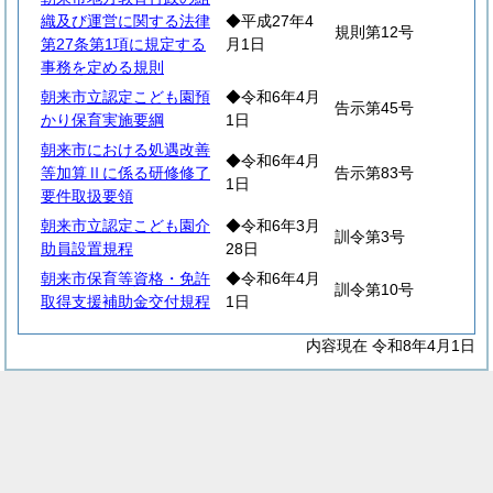
織及び運営に関する法律
◆平成27年4
規則第12号
第27条第1項に規定する
月1日
事務を定める規則
朝来市立認定こども園預
◆令和6年4月
告示第45号
かり保育実施要綱
1日
朝来市における処遇改善
◆令和6年4月
等加算Ⅱに係る研修修了
告示第83号
1日
要件取扱要領
朝来市立認定こども園介
◆令和6年3月
訓令第3号
助員設置規程
28日
朝来市保育等資格・免許
◆令和6年4月
訓令第10号
取得支援補助金交付規程
1日
内容現在 令和8年4月1日