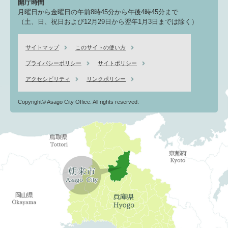
開庁時間
月曜日から金曜日の午前8時45分から午後4時45分まで
（土、日、祝日および12月29日から翌年1月3日までは除く）
サイトマップ
このサイトの使い方
プライバシーポリシー
サイトポリシー
アクセシビリティ
リンクポリシー
Copyright© Asago City Office. All rights reserved.