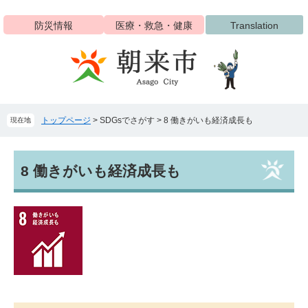
ペ
メ
ー
ニ
防災情報
医療・救急・健康
Translation
ジ
ュ
の
ー
先
を
頭
飛
で
ば
す
し
トップページ
>
SDGsでさがす
>
8 働きがいも経済成長も
現在地
。
て
本
文
本
へ
8 働きがいも経済成長も
文