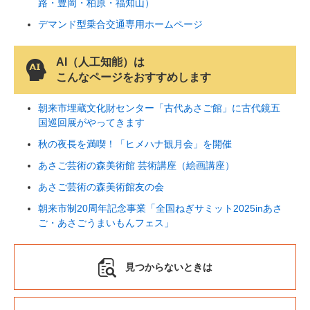
路・豊岡・柏原・福知山）
デマンド型乗合交通専用ホームページ
AI（人工知能）は
こんなページをおすすめします
朝来市埋蔵文化財センター「古代あさご館」に古代鏡五
国巡回展がやってきます
秋の夜長を満喫！「ヒメハナ観月会」を開催
あさご芸術の森美術館 芸術講座（絵画講座）
あさご芸術の森美術館友の会
朝来市制20周年記念事業「全国ねぎサミット2025inあさ
ご・あさごうまいもんフェス」
見つからないときは