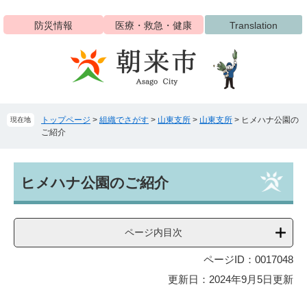
ペ
メ
ー
ニ
防災情報
医療・救急・健康
Translation
ジ
ュ
の
ー
先
を
頭
飛
で
ば
す
し
トップページ
>
組織でさがす
>
山東支所
>
山東支所
>
ヒメハナ公園の
現在地
。
て
ご紹介
本
文
へ
本
ヒメハナ公園のご紹介
文
ページ内目次
ページID：0017048
更新日：2024年9月5日更新