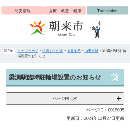
ペ
メ
ー
ニ
防災情報
医療・救急・健康
Translation
ジ
ュ
の
ー
先
を
頭
飛
で
ば
す
し
トップページ
>
組織でさがす
>
山東支所
>
山東支所
>
梁瀬駅臨時駐輪
現在地
。
て
場設置のお知らせ
本
文
へ
本
梁瀬駅臨時駐輪場設置のお知らせ
文
ページ内目次
ページID：0019035
更新日：2024年12月27日更新