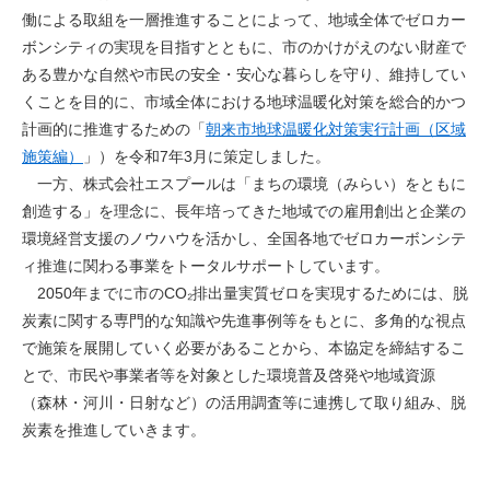
働による取組を一層推進することによって、地域全体でゼロカー
ボンシティの実現を目指すとともに、市のかけがえのない財産で
ある豊かな自然や市民の安全・安心な暮らしを守り、維持してい
くことを目的に、市域全体における地球温暖化対策を総合的かつ
計画的に推進するための「
朝来市地球温暖化対策実行計画（区域
施策編）
」）を令和7年3月に策定しました。
一方、株式会社エスプールは「まちの環境（みらい）をともに
創造する」を理念に、長年培ってきた地域での雇用創出と企業の
環境経営支援のノウハウを活かし、全国各地でゼロカーボンシテ
ィ推進に関わる事業をトータルサポートしています。
2050年までに市のCO₂排出量実質ゼロを実現するためには、脱
炭素に関する専門的な知識や先進事例等をもとに、多角的な視点
で施策を展開していく必要があることから、本協定を締結するこ
とで、市民や事業者等を対象とした環境普及啓発や地域資源
（森林・河川・日射など）の活用調査等に連携して取り組み、脱
炭素を推進していきます。