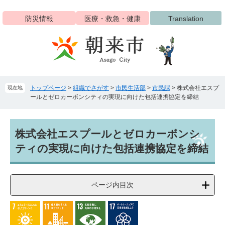
ペ
メ
ー
ニ
防災情報
医療・救急・健康
Translation
ジ
ュ
の
ー
先
を
頭
飛
で
ば
す
し
トップページ
>
組織でさがす
>
市民生活部
>
市民課
>
株式会社エスプ
現在地
。
て
ールとゼロカーボンシティの実現に向けた包括連携協定を締結
本
文
へ
本
株式会社エスプールとゼロカーボンシ
文
ティの実現に向けた包括連携協定を締結
ページ内目次