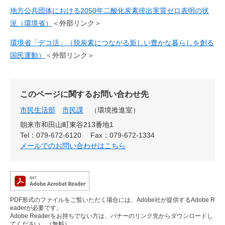
地方公共団体における2050年二酸化炭素排出実質ゼロ表明の状
況（環境省）
＜外部リンク＞
環境省「デコ活」（脱炭素につながる新しい豊かな暮らしを創る
国民運動）
＜外部リンク＞
このページに関するお問い合わせ先
市民生活部
市民課
環境推進室
朝来市和田山町東谷213番地1
Tel：079-672-6120
Fax：079-672-1334
メールでのお問い合わせはこちら
PDF形式のファイルをご覧いただく場合には、Adobe社が提供するAdobe R
eaderが必要です。
Adobe Readerをお持ちでない方は、バナーのリンク先からダウンロードし
てください。（無料）