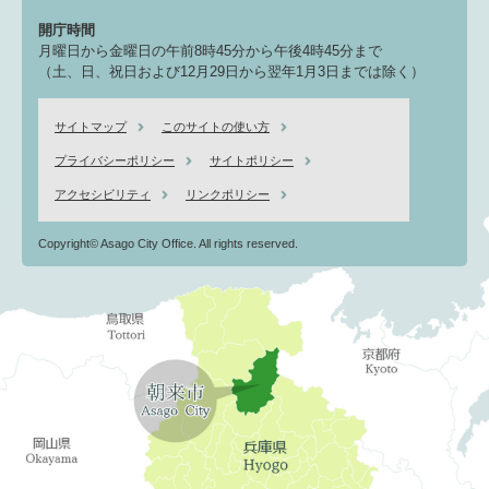
開庁時間
月曜日から金曜日の午前8時45分から午後4時45分まで
（土、日、祝日および12月29日から翌年1月3日までは除く）
サイトマップ
このサイトの使い方
プライバシーポリシー
サイトポリシー
アクセシビリティ
リンクポリシー
Copyright© Asago City Office. All rights reserved.