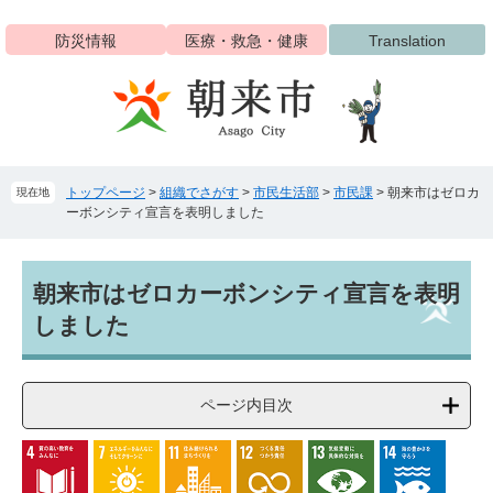
ペ
メ
ー
ニ
防災情報
医療・救急・健康
Translation
ジ
ュ
の
ー
先
を
頭
飛
で
ば
す
し
トップページ
>
組織でさがす
>
市民生活部
>
市民課
>
朝来市はゼロカ
現在地
。
て
ーボンシティ宣言を表明しました
本
文
へ
本
朝来市はゼロカーボンシティ宣言を表明
文
しました
ページ内目次