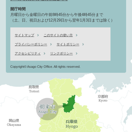
開庁時間
月曜日から金曜日の午前8時45分から午後4時45分まで
（土、日、祝日および12月29日から翌年1月3日までは除く）
サイトマップ
このサイトの使い方
プライバシーポリシー
サイトポリシー
アクセシビリティ
リンクポリシー
Copyright© Asago City Office. All rights reserved.