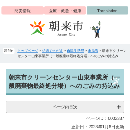
ペ
メ
ー
ニ
防災情報
医療・救急・健康
Translation
ジ
ュ
の
ー
先
を
頭
飛
で
ば
す
し
トップページ
>
組織でさがす
>
市民生活部
>
市民課
>
朝来市クリーン
現在地
。
て
センター山東事業所（一般廃棄物最終処分場）へのごみの持込み
本
文
へ
本
朝来市クリーンセンター山東事業所（一
文
般廃棄物最終処分場）へのごみの持込み
ページ内目次
ページID：0002337
更新日：2023年1月6日更新