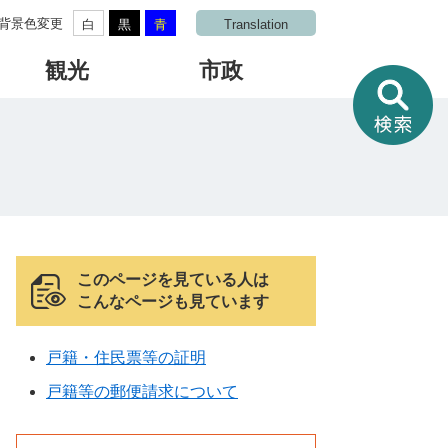
背景色変更
白
黒
青
Translation
観光
市政
情
報
を
さ
が
す
このページを見ている人は
こんなページも見ています
戸籍・住民票等の証明
戸籍等の郵便請求について