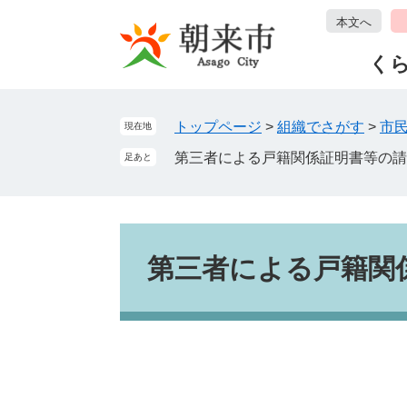
ペ
メ
本文へ
ー
ニ
ジ
ュ
く
の
ー
先
を
頭
飛
トップページ
>
組織でさがす
>
市
現在地
で
ば
第三者による戸籍関係証明書等の請
足あと
す
し
。
て
本
文
本
へ
文
第三者による戸籍関