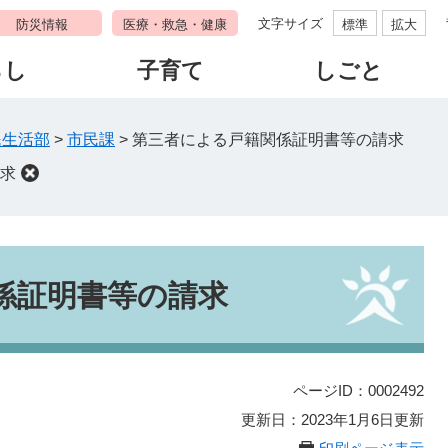
文字サイズ
防災情報
医療・救急・健康
標準
拡大
らし
子育て
しごと
民生活部
>
市民課
>
第三者による戸籍関係証明書等の請求
求
係証明書等の請求
ページID：0002492
更新日：2023年1月6日更新