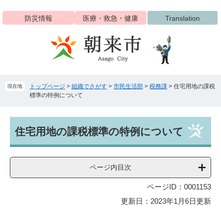
ペ
メ
ー
ニ
防災情報
医療・救急・健康
Translation
ジ
ュ
の
ー
先
を
頭
飛
で
ば
す
し
トップページ
>
組織でさがす
>
市民生活部
>
税務課
>
住宅用地の課税
現在地
。
て
標準の特例について
本
文
へ
本
住宅用地の課税標準の特例について
文
ページ内目次
ページID：0001153
更新日：2023年1月6日更新