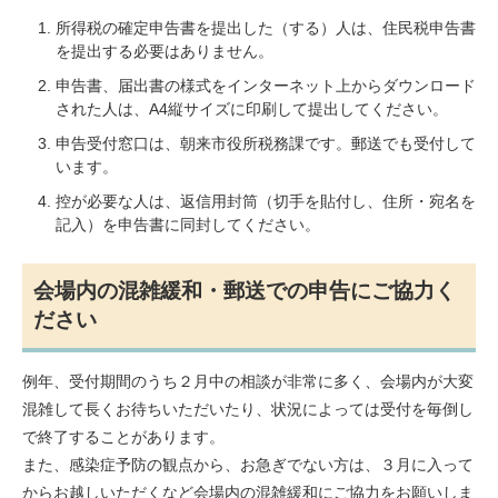
所得税の確定申告書を提出した（する）人は、住民税申告書
を提出する必要はありません。
申告書、届出書の様式をインターネット上からダウンロード
された人は、A4縦サイズに印刷して提出してください。
申告受付窓口は、朝来市役所税務課です。郵送でも受付して
います。
控が必要な人は、返信用封筒（切手を貼付し、住所・宛名を
記入）を申告書に同封してください。
会場内の混雑緩和・郵送での申告にご協力く
ださい
例年、受付期間のうち２月中の相談が非常に多く、会場内が大変
混雑して長くお待ちいただいたり、状況によっては受付を毎倒し
で終了することがあります。
また、感染症予防の観点から、お急ぎでない方は、３月に入って
からお越しいただくなど会場内の混雑緩和にご協力をお願いしま