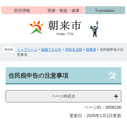
ペ
メ
ー
ニ
防災情報
医療・救急・健康
Translation
ジ
ュ
の
ー
先
を
頭
飛
で
ば
す
し
トップページ
>
組織でさがす
>
市民生活部
>
税務課
>
住民税申告の注
現在地
。
て
意事項
本
文
へ
本
住民税申告の注意事項
文
ページ内目次
ページID：0008196
更新日：2026年1月1日更新