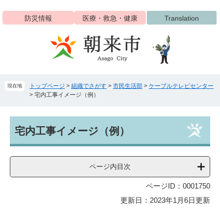
ペ
メ
ー
ニ
防災情報
医療・救急・健康
Translation
ジ
ュ
の
ー
先
を
頭
飛
で
ば
す
し
トップページ
>
組織でさがす
>
市民生活部
>
ケーブルテレビセンター
現在地
。
て
>
宅内工事イメージ（例）
本
文
へ
本
宅内工事イメージ（例）
文
ページ内目次
ページID：0001750
更新日：2023年1月6日更新