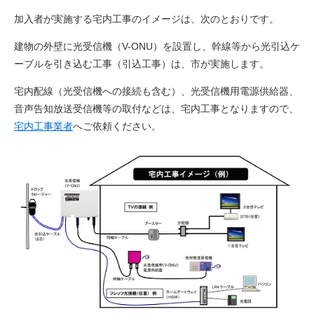
加入者が実施する宅内工事のイメージは、次のとおりです。
建物の外壁に光受信機（V-ONU）を設置し、幹線等から光引込ケ
ーブルを引き込む工事（引込工事）は、市が実施します。
宅内配線（光受信機への接続も含む）、光受信機用電源供給器、
音声告知放送受信機等の取付などは、宅内工事となりますので、
宅内工事業者
へご依頼ください。