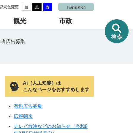
背景色変更
白
黒
青
Translation
観光
市政
情
報
を
業者広告募集
さ
が
す
AI（人工知能）は
こんなページをおすすめします
有料広告募集
広報朝来
テレビ放映などのお知らせ（令和8