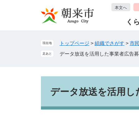
ペ
メ
本文へ
ー
ニ
ジ
ュ
く
の
ー
先
を
頭
飛
トップページ
>
組織でさがす
>
市
現在地
で
ば
データ放送を活用した事業者広告募
足あと
す
し
。
て
本
文
本
へ
文
データ放送を活用し