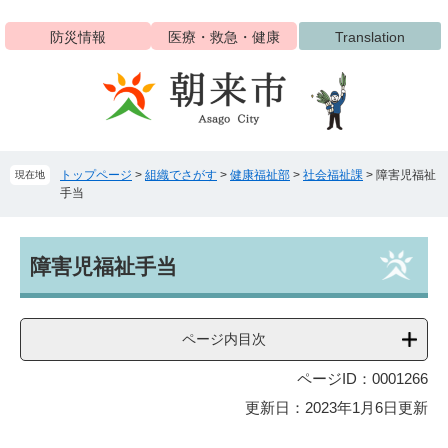
ペ
メ
ー
ニ
防災情報
医療・救急・健康
Translation
ジ
ュ
の
ー
先
を
頭
飛
で
ば
す
し
トップページ
>
組織でさがす
>
健康福祉部
>
社会福祉課
>
障害児福祉
現在地
。
て
手当
本
文
へ
本
障害児福祉手当
文
ページ内目次
ページID：0001266
更新日：2023年1月6日更新