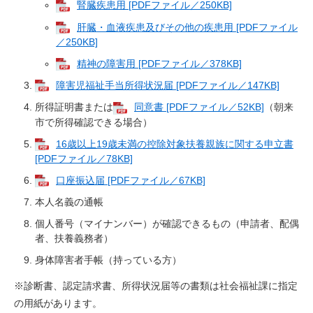
腎臓疾患用 [PDFファイル／250KB]
肝臓・血液疾患及びその他の疾患用 [PDFファイル
／250KB]
精神の障害用 [PDFファイル／378KB]
障害児福祉手当所得状況届 [PDFファイル／147KB]
所得証明書または
同意書 [PDFファイル／52KB]
（朝来
市で所得確認できる場合）
16歳以上19歳未満の控除対象扶養親族に関する申立書
[PDFファイル／78KB]
口座振込届 [PDFファイル／67KB]
本人名義の通帳
個人番号（マイナンバー）が確認できるもの（申請者、配偶
者、扶養義務者）
身体障害者手帳（持っている方）
※診断書、認定請求書、所得状況届等の書類は社会福祉課に指定
の用紙があります。