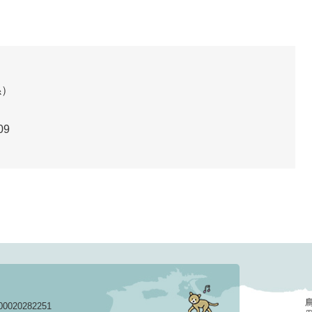
係
09
020282251