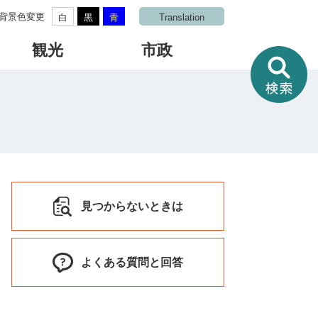
背景色変更
白
黒
青
Translation
観光
市政
情
報
を
さ
が
す
見つからないときは
よくある質問と回答