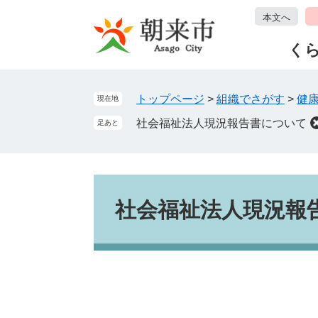
ペ
メ
本文へ
ー
ニ
ジ
ュ
く
の
ー
先
を
頭
飛
トップページ
>
組織でさがす
>
健
現在地
で
ば
社会福祉法人現況報告書について
足あと
す
し
。
て
本
文
本
へ
文
社会福祉法人現況報