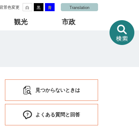
背景色変更
白
黒
青
Translation
観光
市政
情
報
を
さ
が
す
見つからないときは
よくある質問と回答