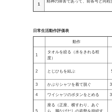
精神の障害であって、前各号と同程
1
日常生活動作評価表
動作
タオルを絞る（水をきれる程
1
度）
2
とじひもを結ぶ
3
かぶりシャツを着て脱ぐ
4
ワイシャツのボタンをとめる
座る（正座、横すわり、あぐ
5
ら、脚なげだしの姿勢を持続す