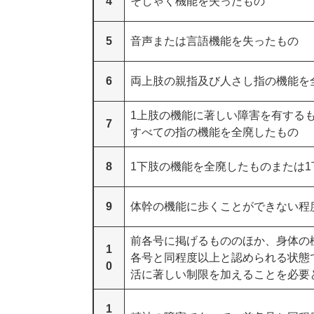
4
そしゃく機能を失ったもの
5
音声または言語機能を失ったもの
6
両上肢の親指及び人さし指の機能を
1上肢の機能に著しい障害を有する
7
すべての指の機能を全廃したもの
8
1下肢の機能を全廃したものまたは1
9
体幹の機能に歩くことができない程
前各号に掲げるもののほか、身体の
1
各号と同程度以上と認められる状態
0
活に著しい制限を加えることを必要
1