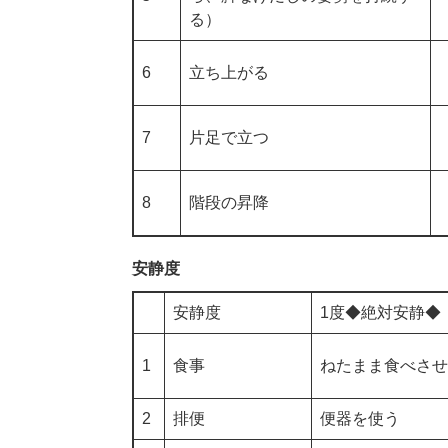
る）
6
立ち上がる
7
片足で立つ
8
階段の昇降
安静度
安静度
1度◆絶対安静◆
1
食事
ねたまま食べさせ
2
排便
便器を使う