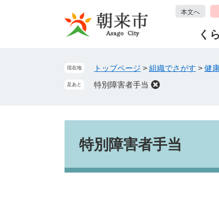
ペ
メ
本文へ
ー
ニ
ジ
ュ
く
の
ー
先
を
頭
飛
トップページ
>
組織でさがす
>
健
現在地
で
ば
特別障害者手当
足あと
す
し
。
て
本
文
本
へ
文
特別障害者手当