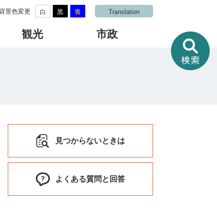
背景色変更
白
黒
青
Translation
観光
市政
情
報
を
さ
が
す
見つからないときは
よくある質問と回答