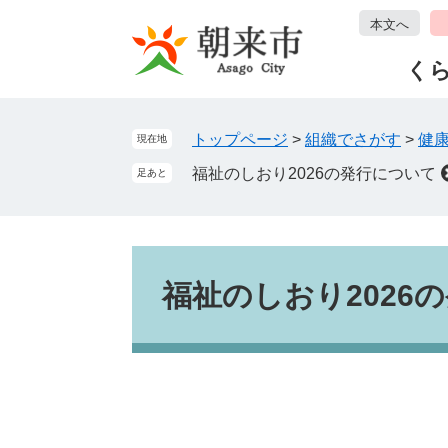
ペ
メ
本文へ
ー
ニ
ジ
ュ
く
の
ー
先
を
頭
飛
トップページ
>
組織でさがす
>
健
現在地
で
ば
福祉のしおり2026の発行について
足あと
す
し
。
て
本
文
本
へ
文
福祉のしおり2026