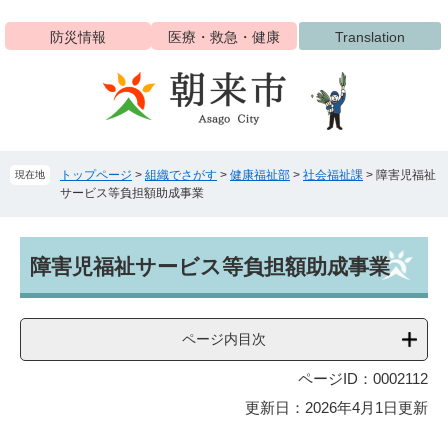
ペ
メ
ー
ニ
防災情報
医療・救急・健康
Translation
ジ
ュ
の
ー
先
を
頭
飛
で
ば
す
し
トップページ
>
組織でさがす
>
健康福祉部
>
社会福祉課
>
障害児福祉
現在地
。
て
サービス等負担額助成事業
本
文
へ
本
障害児福祉サービス等負担額助成事業
文
ページ内目次
ページID：0002112
更新日：2026年4月1日更新