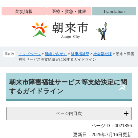
ペ
メ
ー
ニ
防災情報
医療・救急・健康
Translation
ジ
ュ
の
ー
先
を
頭
飛
で
ば
す
し
トップページ
>
組織でさがす
>
健康福祉部
>
社会福祉課
>
朝来市障害
現在地
。
て
福祉サービス等支給決定に関するガイドライン
本
文
へ
本
朝来市障害福祉サービス等支給決定に関
文
するガイドライン
ページ内目次
ページID：0021896
更新日：2025年7月16日更新