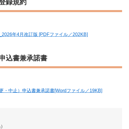
ム登録規約
026年4月改訂版 [PDFファイル／202KB]
ム申込書兼承諾書
更・中止）申込書兼承諾書​[Wordファイル／19KB]
係