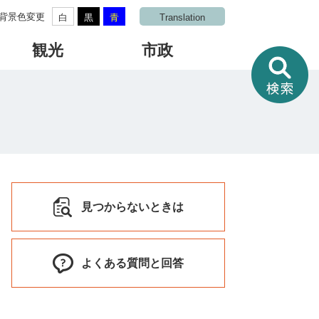
背景色変更
白
黒
青
Translation
観光
市政
情
報
を
さ
が
す
見つからないときは
よくある質問と回答