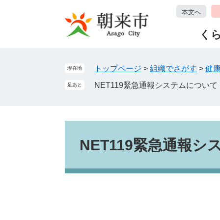
ペ
メ
本文へ
ー
ニ
ジ
ュ
く
の
ー
先
を
頭
飛
トップページ
>
組織でさがす
>
健
現在地
で
ば
NET119緊急通報システムについて
足あと
す
し
。
て
本
文
本
へ
文
NET119緊急通報