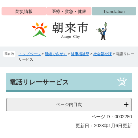
ペ
メ
ー
ニ
防災情報
医療・救急・健康
Translation
ジ
ュ
の
ー
先
を
頭
飛
で
ば
す
し
トップページ
>
組織でさがす
>
健康福祉部
>
社会福祉課
>
電話リレー
現在地
。
て
サービス
本
文
へ
本
電話リレーサービス
文
ページ内目次
ページID：0002280
更新日：2023年1月6日更新