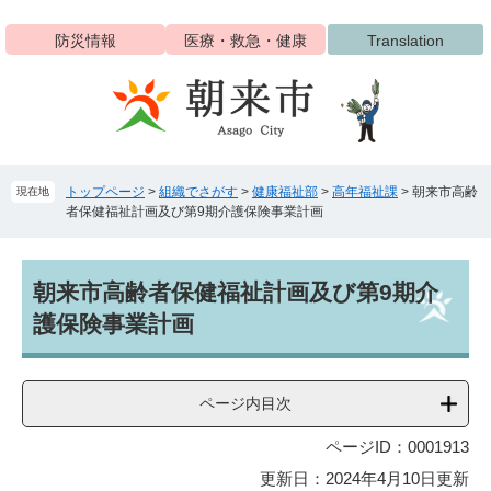
ペ
メ
ー
ニ
防災情報
医療・救急・健康
Translation
ジ
ュ
の
ー
先
を
頭
飛
で
ば
す
し
トップページ
>
組織でさがす
>
健康福祉部
>
高年福祉課
>
朝来市高齢
現在地
。
て
者保健福祉計画及び第9期介護保険事業計画
本
文
へ
本
朝来市高齢者保健福祉計画及び第9期介
文
護保険事業計画
ページ内目次
ページID：0001913
更新日：2024年4月10日更新