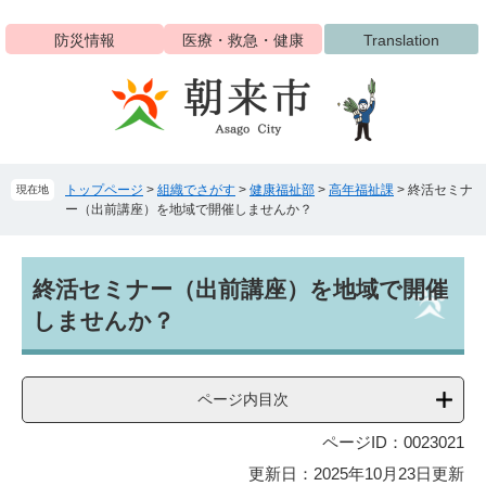
ペ
メ
ー
ニ
防災情報
医療・救急・健康
Translation
ジ
ュ
の
ー
先
を
頭
飛
で
ば
す
し
トップページ
>
組織でさがす
>
健康福祉部
>
高年福祉課
>
終活セミナ
現在地
。
て
ー（出前講座）を地域で開催しませんか？
本
文
へ
本
終活セミナー（出前講座）を地域で開催
文
しませんか？
ページ内目次
ページID：0023021
更新日：2025年10月23日更新