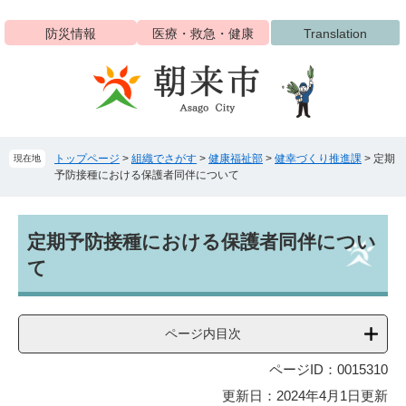
ペ
メ
ー
ニ
防災情報
医療・救急・健康
Translation
ジ
ュ
の
ー
先
を
頭
飛
で
ば
す
し
トップページ
>
組織でさがす
>
健康福祉部
>
健幸づくり推進課
>
定期
現在地
。
て
予防接種における保護者同伴について
本
文
へ
本
定期予防接種における保護者同伴につい
文
て
ページ内目次
ページID：0015310
更新日：2024年4月1日更新