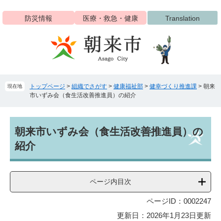
ペ
メ
ー
ニ
防災情報
医療・救急・健康
Translation
ジ
ュ
の
ー
先
を
頭
飛
で
ば
す
し
トップページ
>
組織でさがす
>
健康福祉部
>
健幸づくり推進課
>
朝来
現在地
。
て
市いずみ会（食生活改善推進員）の紹介
本
文
へ
本
朝来市いずみ会（食生活改善推進員）の
文
紹介
ページ内目次
ページID：0002247
更新日：2026年1月23日更新