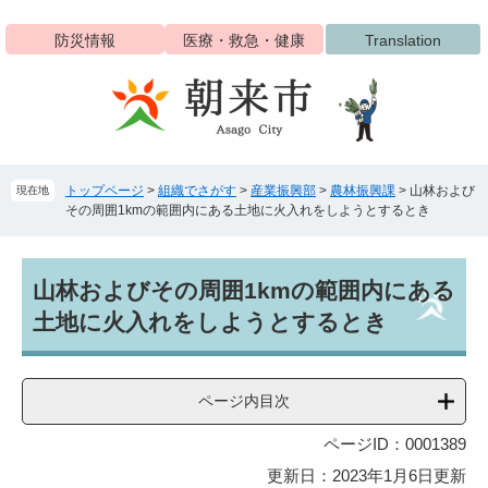
ペ
メ
ー
ニ
防災情報
医療・救急・健康
Translation
ジ
ュ
の
ー
先
を
頭
飛
で
ば
す
し
トップページ
>
組織でさがす
>
産業振興部
>
農林振興課
>
山林および
現在地
。
て
その周囲1kmの範囲内にある土地に火入れをしようとするとき
本
文
へ
本
山林およびその周囲1kmの範囲内にある
文
土地に火入れをしようとするとき
ページ内目次
ページID：0001389
更新日：2023年1月6日更新