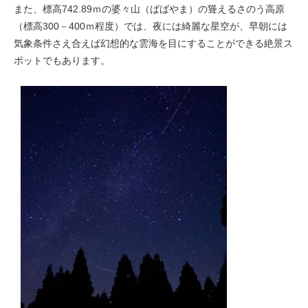
また、標高742.89ｍの婆々山（ばばやま）の聳えるさのう高原
（標高300－400ｍ程度）では、夜には綺麗な星空が、早朝には
気象条件さえ合えば幻想的な雲海を目にすることができる絶景ス
ポットでもあります。