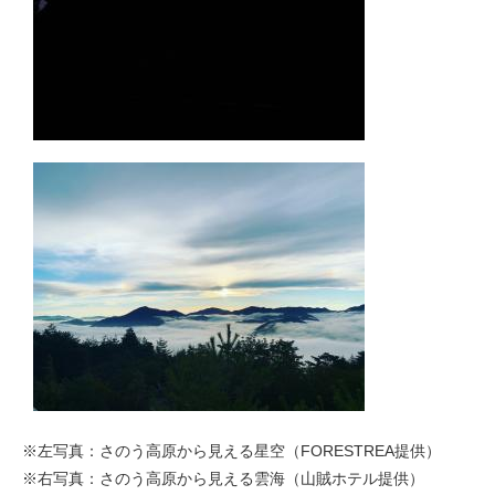
※左写真：さのう高原から見える星空（FORESTREA提供）
※右写真：さのう高原から見える雲海（山賊ホテル提供）