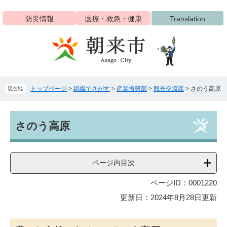
ペ
メ
ー
ニ
防災情報
医療・救急・健康
Translation
ジ
ュ
の
ー
先
を
頭
飛
で
ば
す
し
トップページ
>
組織でさがす
>
産業振興部
>
観光交流課
>
さのう高原
現在地
。
て
本
文
本
へ
さのう高原
文
ページ内目次
ページID：0001220
更新日：2024年8月28日更新