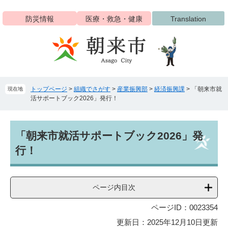
ペ
メ
ー
ニ
防災情報
医療・救急・健康
Translation
ジ
ュ
の
ー
先
を
頭
飛
で
ば
す
し
トップページ
>
組織でさがす
>
産業振興部
>
経済振興課
>
「朝来市就
現在地
。
て
活サポートブック2026」発行！
本
文
へ
本
「朝来市就活サポートブック2026」発
文
行！
ページ内目次
ページID：0023354
更新日：2025年12月10日更新