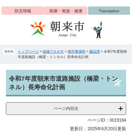
ペ
メ
ー
ニ
防災情報
医療・救急・健康
Translation
ジ
ュ
の
ー
先
を
頭
飛
で
ば
す
し
トップページ
>
組織でさがす
>
都市整備部
>
建設課
>
令和7年度朝来
現在地
。
て
市道路施設（橋梁・トンネル）長寿命化計画
本
文
へ
本
令和7年度朝来市道路施設（橋梁・トン
文
ネル）長寿命化計画
ページ内目次
ページID：0019184
更新日：2025年6月20日更新